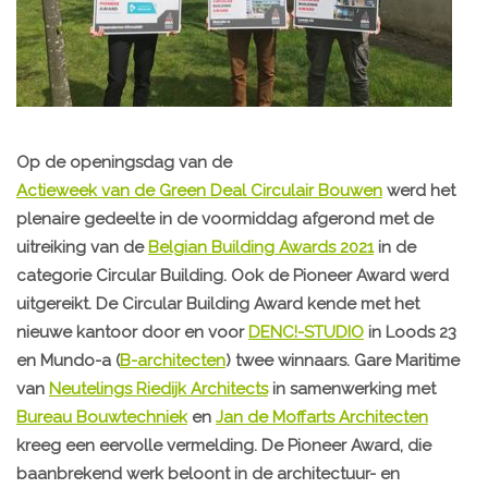
Op de openingsdag van de
Actieweek van de Green Deal Circulair Bouwen
werd het
plenaire gedeelte in de voormiddag afgerond met de
uitreiking van de
Belgian Building Awards 2021
in de
categorie Circular Building. Ook de Pioneer Award werd
uitgereikt. De Circular Building Award kende met het
nieuwe kantoor door en voor
DENC!-STUDIO
in Loods 23
en Mundo-a (
B-architecten
) twee winnaars. Gare Maritime
van
Neutelings Riedijk Architects
in samenwerking met
Bureau Bouwtechniek
en
Jan de Moffarts Architecten
kreeg een eervolle vermelding. De Pioneer Award, die
baanbrekend werk beloont in de architectuur- en