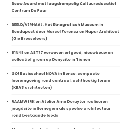
Bouw Award met laagdrempelig Cultuureducatief
Centrum De Faar
BEELD/VERHAAL. Het Etnografisch Museum in
Boedapest door Marcel Ferencz en Napur Architect
(Gie Bresseleers)
51N4E en AST77 verweven erfgoed, nieuwbouw en
collectief groen op Donysite in Tienen
GO! Basisschool NOVA in Ronse: compacte
leeromgeving rond centraal, achthoekig forum
(KRAS architecten)
RAAMWERK en Atelier Arne Deruyter realiseren
jeugdsite in Eernegem als speelse architectuur
rond bestaande loods