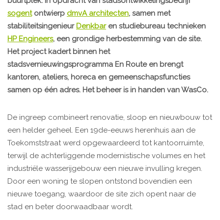
buurtplek. In opdracht van stadsontwikkelingsbedrijf
sogent
ontwierp
dmvA architecten
, samen met
stabiliteitsingenieur
Denkbar
en studiebureau technieken
HP Engineers
, een grondige herbestemming van de site.
Het project kadert binnen het
stadsvernieuwingsprogramma En Route en brengt
kantoren, ateliers, horeca en gemeenschapsfuncties
samen op één adres. Het beheer is in handen van WasCo.
De ingreep combineert renovatie, sloop en nieuwbouw tot
een helder geheel. Een 19de-eeuws herenhuis aan de
Toekomststraat werd opgewaardeerd tot kantoorruimte,
terwijl de achterliggende modernistische volumes en het
industriële wasserijgebouw een nieuwe invulling kregen.
Door een woning te slopen ontstond bovendien een
nieuwe toegang, waardoor de site zich opent naar de
stad en beter doorwaadbaar wordt.