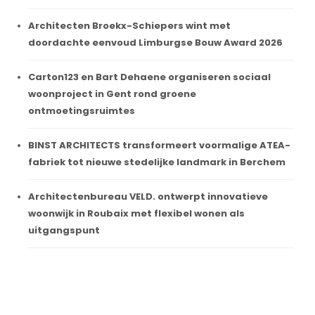
Architecten Broekx-Schiepers wint met
doordachte eenvoud Limburgse Bouw Award 2026
Carton123 en Bart Dehaene organiseren sociaal
woonproject in Gent rond groene
ontmoetingsruimtes
BINST ARCHITECTS transformeert voormalige ATEA-
fabriek tot nieuwe stedelijke landmark in Berchem
Architectenbureau VELD. ontwerpt innovatieve
woonwijk in Roubaix met flexibel wonen als
uitgangspunt