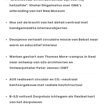
hetzelfde": Shohei Shigematsu over OMA's
uitbreiding van het New Museum
Illus zet de kracht van het detail centraal met
handgemaakte interieurobjecten
Deusjevoo vertaalt circulaire missie van Bebat naar
warm en educatief interieur
Werken gestart aan Thomas More-campus in Geel
naar ontwerp van a2o architecten en
Ontwerpatelier Peter Jannes I DMT
AUX realiseert circulair en CO₂-neutraal
kantoorgebouw met radiale houtstructuur
B-ILD voltooit Dorpshuis Ichtegem als flexibel hart
van het dorpsleven