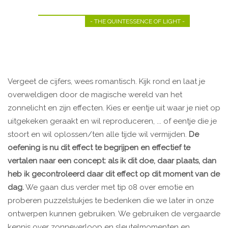
- THE QUINTESSENCE OF LIGHT -
Vergeet de cijfers, wees romantisch. Kijk rond en laat je
overweldigen door de magische wereld van het
zonnelicht en zijn effecten. Kies er eentje uit waar je niet op
uitgekeken geraakt en wil reproduceren, ... of eentje die je
stoort en wil oplossen/ten alle tijde wil vermijden.
De
oefening is nu dit effect te begrijpen en effectief te
vertalen naar een concept: als ik dit doe, daar plaats, dan
heb ik gecontroleerd daar dit effect op dit moment van de
dag.
We gaan dus verder met tip 08 over emotie en
proberen puzzelstukjes te bedenken die we later in onze
ontwerpen kunnen gebruiken. We gebruiken de vergaarde
kennis over zonneverloop en sleutelmomenten en