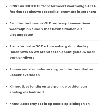
BINST ARCHITECTS transformeert voormalige ATEA-
fabriek tot nieuwe stedelijke landmark in Berchem
Architectenbureau VELD. ontwerpt innovatieve
woonwijk in Roubaix met flexibel wonen als
uitgangspunt
Transformatie GC De Roosenberg door Henley
Halebrown en WV Architecten opent gebouw naar
park en vijvers
Pionier van de moderne zorgarchitectuur Norbert
Boeckx overleden
Klimaatbestendig ontwerpen: de Ladder van
Koeling als leidraad
Knauf Academy zet in op lokale opleidingen en