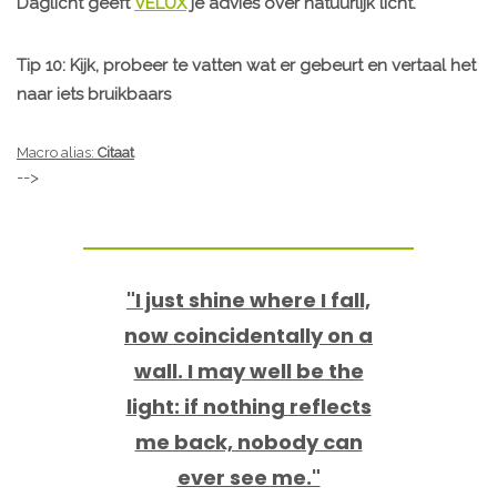
Daglicht geeft
VELUX
je advies over natuurlijk licht.
Tip 10: Kijk, probeer te vatten wat er gebeurt en vertaal het
naar iets bruikbaars
Macro alias:
Citaat
-->
"I just shine where I fall,
now coincidentally on a
wall. I may well be the
light: if nothing reflects
me back, nobody can
ever see me."