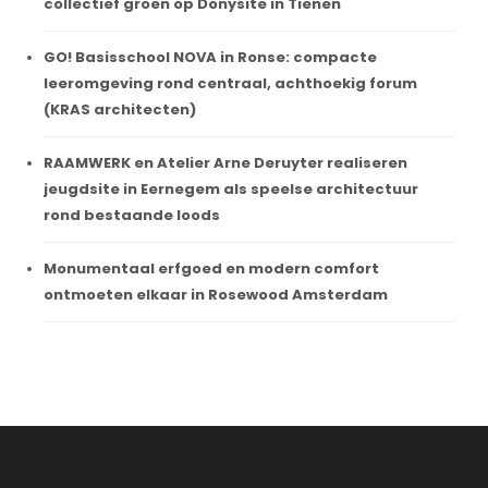
collectief groen op Donysite in Tienen
GO! Basisschool NOVA in Ronse: compacte
leeromgeving rond centraal, achthoekig forum
(KRAS architecten)
RAAMWERK en Atelier Arne Deruyter realiseren
jeugdsite in Eernegem als speelse architectuur
rond bestaande loods
Monumentaal erfgoed en modern comfort
ontmoeten elkaar in Rosewood Amsterdam