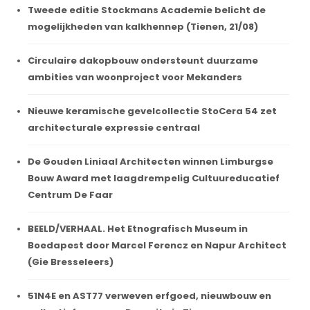
Tweede editie Stockmans Academie belicht de
mogelijkheden van kalkhennep (Tienen, 21/08)
Circulaire dakopbouw ondersteunt duurzame
ambities van woonproject voor Mekanders
Nieuwe keramische gevelcollectie StoCera 54 zet
architecturale expressie centraal
De Gouden Liniaal Architecten winnen Limburgse
Bouw Award met laagdrempelig Cultuureducatief
Centrum De Faar
BEELD/VERHAAL. Het Etnografisch Museum in
Boedapest door Marcel Ferencz en Napur Architect
(Gie Bresseleers)
51N4E en AST77 verweven erfgoed, nieuwbouw en