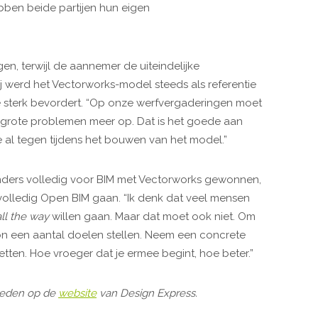
bben beide partijen hun eigen
gen, terwijl de aannemer de uiteindelijke
j werd het Vectorworks-model steeds als referentie
e sterk bevordert. “Op onze werfvergaderingen moet
n grote problemen meer op. Dat is het goede aan
e al tegen tijdens het bouwen van het model.”
enders volledig voor BIM met Vectorworks gewonnen,
olledig Open BIM gaan. “Ik denk dat veel mensen
all the way
willen gaan. Maar dat moet ook niet. Om
on een aantal doelen stellen. Neem een concrete
 zetten. Hoe vroeger dat je ermee begint, hoe beter.”
heden op de
website
van Design Express.