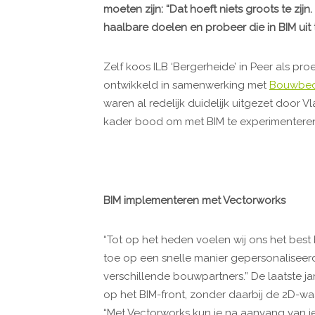
moeten zijn: “Dat hoeft niets groots te zij
haalbare doelen en probeer die in BIM uit 
Zelf koos ILB ‘Bergerheide’ in Peer als pro
ontwikkeld in samenwerking met
Bouwbedr
waren al redelijk duidelijk uitgezet door
kader bood om met BIM te experimentere
BIM implementeren met Vectorworks
“Tot op het heden voelen wij ons het best bi
toe op een snelle manier gepersonaliseer
verschillende bouwpartners.” De laatste 
op het BIM-front, zonder daarbij de 2D-wa
“Met Vectorworks kun je na aanvang van j