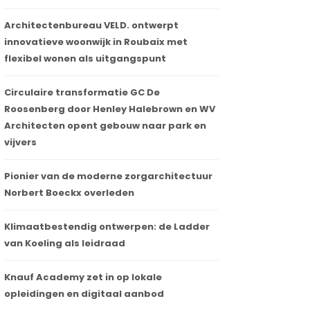
Architectenbureau VELD. ontwerpt
innovatieve woonwijk in Roubaix met
flexibel wonen als uitgangspunt
Circulaire transformatie GC De
Roosenberg door Henley Halebrown en WV
Architecten opent gebouw naar park en
vijvers
Pionier van de moderne zorgarchitectuur
Norbert Boeckx overleden
Klimaatbestendig ontwerpen: de Ladder
van Koeling als leidraad
Knauf Academy zet in op lokale
opleidingen en digitaal aanbod