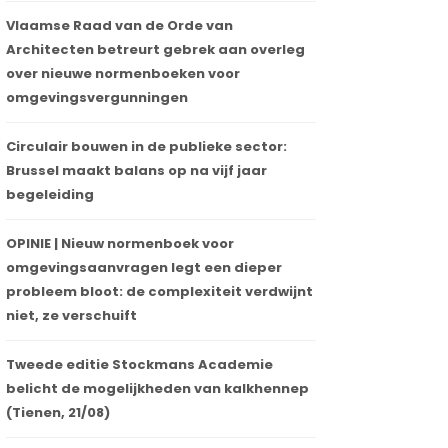
Vlaamse Raad van de Orde van
Architecten betreurt gebrek aan overleg
over nieuwe normenboeken voor
omgevingsvergunningen
Circulair bouwen in de publieke sector:
Brussel maakt balans op na vijf jaar
begeleiding
OPINIE | Nieuw normenboek voor
omgevingsaanvragen legt een dieper
probleem bloot: de complexiteit verdwijnt
niet, ze verschuift
Tweede editie Stockmans Academie
belicht de mogelijkheden van kalkhennep
(Tienen, 21/08)