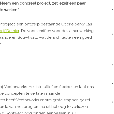
n. Neem een concreet project, zet jezelf een paar
te werken.”
efproject, een ontwerp bestaande uit drie parkvilla’s,
ijf Dethier
. De voorschriften voor de samenwerking
 Vlaanderen Bouwt vzw, wat de architecten een goed
n.
j Vectorworks. Het is intuïtief en flexibel en laat ons
de concepten te vertalen naar de
jaren heeft Vectorworks enorm grote stappen gezet
arde van het programma uit het oog te verliezen.
e 3D-ontwerp nog dingen aanpassen in 2D.”