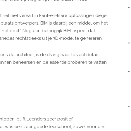
het niet vervalt in kant-en-klare oplossingen die je
te plaats ontwerpers. BIM is daarbij een middel om het
t het doel.” Nog een belangrijk BIM-aspect dat
snedes rechtstreeks uit je 3D-model te genereren.
ns de architect, is de drang naar te veel detail.
f kunnen beheersen en de essentie proberen te vatten
erlopen, blijft Leenders zeer positief
Het was een zeer goede leerschool, zowel voor ons