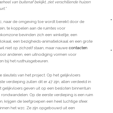
eheel van buitenaf bekijkt, ziet verschillende huizen
rt.”
c, naar de omgeving toe wordt bereikt door de
ein, te koppelen aan de ruimtes voor
inkomzone bevinden zich een winkeltje, een
nélokaal, een bezigheids-animatielokaal en een grote
wil niet op zichzelf staan, maar nauwe
contacten
or anderen, een uitnodiging vormen voor
n bij het rusthuisgebeuren.
sleutels van het project. Op het gelijkvloers
 verdieping zullen dit er 47 zijn, allen verdeeld in
 gelijkvloers geven uit op een besloten binnentuin
 rondwandelen. Op de eerste verdieping is een ruim
n, krijgen de leefgroepen een heel luchtige sfeer.
nnen het wzc. Ze zijn opgebouwd uit een