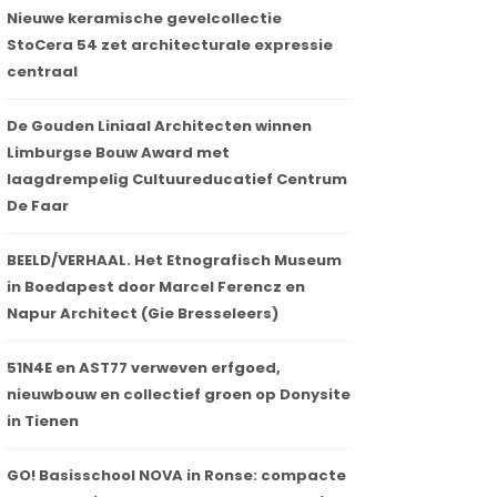
Nieuwe keramische gevelcollectie
StoCera 54 zet architecturale expressie
centraal
De Gouden Liniaal Architecten winnen
Limburgse Bouw Award met
laagdrempelig Cultuureducatief Centrum
De Faar
BEELD/VERHAAL. Het Etnografisch Museum
in Boedapest door Marcel Ferencz en
Napur Architect (Gie Bresseleers)
51N4E en AST77 verweven erfgoed,
nieuwbouw en collectief groen op Donysite
in Tienen
GO! Basisschool NOVA in Ronse: compacte