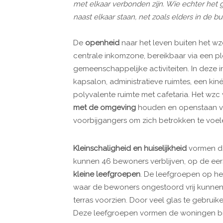
met elkaar verbonden zijn. Wie echter het g
naast elkaar staan, net zoals elders in de buu
De
openheid
naar het leven buiten het wz
centrale inkomzone, bereikbaar via een pl
gemeenschappelijke activiteiten. In deze 
kapsalon, administratieve ruimtes, een ki
polyvalente ruimte met cafetaria. Het wzc 
met de omgeving
houden en openstaan vo
voorbijgangers om zich betrokken te voele
Kleinschaligheid en huiselijkheid
vormen de 
kunnen 46 bewoners verblijven, op de eerste
kleine leefgroepen
. De leefgroepen op het
waar de bewoners ongestoord vrij kunnen
terras voorzien. Door veel glas te gebruike
Deze leefgroepen vormen de woningen bi