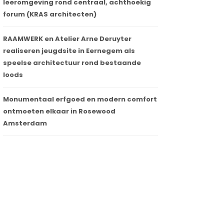
leeromgeving rond centraal, achthoekig
forum (KRAS architecten)
RAAMWERK en Atelier Arne Deruyter
realiseren jeugdsite in Eernegem als
speelse architectuur rond bestaande
loods
Monumentaal erfgoed en modern comfort
ontmoeten elkaar in Rosewood
Amsterdam