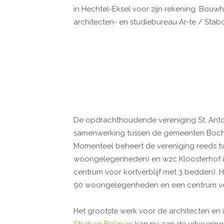
in Hechtel-Eksel voor zijn rekening. Bouwh
architecten- en studiebureau Ar-te / Stabo
De opdrachthoudende vereniging St. Anton
samenwerking tussen de gemeenten Bochol
Momenteel beheert de vereniging reeds tw
woongelegenheden) en wzc Kloosterhof 
centrum voor kortverblijf met 3 bedden). H
90 woongelegenheden en een centrum voo
Het grootste werk voor de architecten en 
Strabag Belgium
kan nu aan de uitvoering