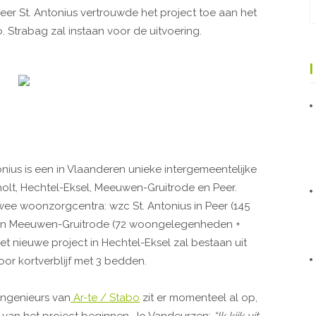
eer St. Antonius vertrouwde het project toe aan het
. Strabag zal instaan voor de uitvoering.
ius is een in Vlaanderen unieke intergemeentelijke
t, Hechtel-Eksel, Meeuwen-Gruitrode en Peer.
ee woonzorgcentra: wzc St. Antonius in Peer (145
in Meeuwen-Gruitrode (72 woongelegenheden +
et nieuwe project in Hechtel-Eksel zal bestaan uit
r kortverblijf met 3 bedden.
ingenieurs van
Ar-te / Stabo
zit er momenteel al op,
 van het project beginnen. Jo Vandeurzen:
“Ik kijk uit