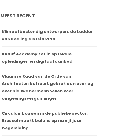
MEEST RECENT
Klimaatbestendig ontwerpen: de Ladder
van Koeling als leidraad
Knauf Academy zet in op lokale
opleidingen en digitaal aanbod
Vlaamse Raad van de Orde van
Architecten betreurt gebrek aan overleg
over nieuwe normenboeken voor
omgevingsvergunningen
Circulair bouwen in de publieke sector:
Brussel maakt balans op na vijf jaar
begeleiding