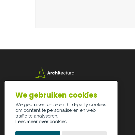
Lazarijstraat 168
3500 Hasselt
We gebruiken cookies
info@architectura.be
We gebruiken onze en third-party cookies
om content te personaliseren en web
traffic te analyseren.
Lees meer over cookies