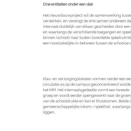
Drie entiteiten onder een dak
Het nieuwbouwproject wil de samenwerking tussen
versterken, en verenigt de drie samen ondereen d
internaat duidelijk van elkaar gescheiden door ee
en waarlangs de verschillende toegangen en spe
binnen (school) naar buiten (overdekte speelruimt
een noodzakelijke in-between tussen de schoolse o
Klas- en verzorgingslokalen vormen verder een eer
circulatie-as op de campus geconcentreerd word
het MPI. Het internaatsgedeelte vormt een tweede
groep en wordt eerder opengewerkt naar de groene
van de schooldrukte en kan er thuiskomen. Beide
gemeenschappelijke inkom-/speelhal, waarlangs 
liggen.