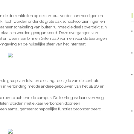
 de drie entiteiten op de campus verder aanmoedigen en
ak. Toch worden onder dit grote dak schoolvoorzieningen en
n aaneenschakeling van buitenruimtes die deels overdekt zijn
elplaatsen worden georganiseerd. Deze overgangen van
e) en weer naar binnen (internaat) vormen voor de leerlingen
mgeving en de huiselijke sfeer van het internaat.
ste groep van lokalen die langs de zijde van de centrale
en in verbinding met de andere gebouwen van het SBSO en
 ruimte achterin de campus. De leerling is daar even weg
 delen worden met elkaar verbonden door een
een aantal gemeenschappelijke functies geconcentreerd