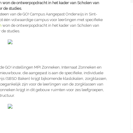
en won de ontwerpopdracht in het kader van Scholen van
r de studies.
 steen van de GO! Campus Aangepast Onderwijs in Sint-
 tot één volwaardige campus voor leerlingen met specifieke
n
won de ontwerpopdracht in het kader van Scholen van
r de studies.
 GO! instellingen MPI Zonneken, Internaat Zonneken en
uwbouw, die aangepast is aan de specifieke, individuele
ijs (SBSO Baken) krijgt bijkomende klaslokalen, zorgklassen,
oegankelijk zijn voor de leerlingen van de zorgklassen van
Zonneken krijgt in dit gebouw ruimten voor zes leefgroepen,
tructuur.