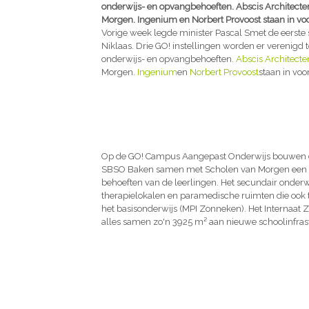
onderwijs- en opvangbehoeften. Abscis Architect
Morgen. Ingenium en Norbert Provoost staan in voo
Vorige week legde minister Pascal Smet de eerste
Niklaas. Drie GO! instellingen worden er verenigd
onderwijs- en opvangbehoeften.
Abscis Architecte
Morgen.
Ingenium
en
Norbert Provoost
staan in voo
Op de GO! Campus Aangepast Onderwijs bouwen de
SBSO Baken samen met Scholen van Morgen een nie
behoeften van de leerlingen. Het secundair onderw
therapielokalen en paramedische ruimten die ook t
het basisonderwijs (MPI Zonneken). Het Internaat 
alles samen zo'n 3925 m² aan nieuwe schoolinfras