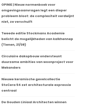
OPINIE | Nieuw normenboek voor
omgevingsaanvragen legt een dieper
probleem bloot: de complexiteit verdwijnt
niet, ze verschuift
Tweede editie Stockmans Academie
belicht de mogelijkheden van kalkhennep
(Tienen, 21/08)
Circulaire dakopbouw ondersteunt
duurzame ambities van woonproject voor
Mekanders
Nieuwe keramische gevelcollectie
StoCera 54 zet architecturale expressie
centraal
De Gouden Liniaal Architecten winnen