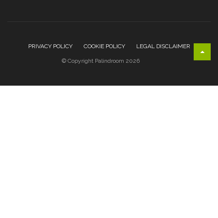
PRIVACY POLICY
COOKIE POLICY
LEGAL DISCLAIMER
© Copyright Palindroom 2026