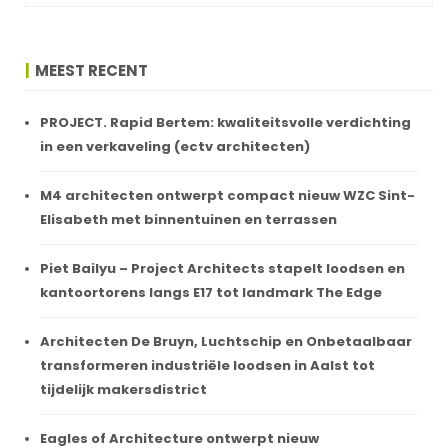
MEEST RECENT
PROJECT. Rapid Bertem: kwaliteitsvolle verdichting
in een verkaveling (ectv architecten)
M4 architecten ontwerpt compact nieuw WZC Sint-
Elisabeth met binnentuinen en terrassen
Piet Bailyu – Project Architects stapelt loodsen en
kantoortorens langs E17 tot landmark The Edge
Architecten De Bruyn, Luchtschip en Onbetaalbaar
transformeren industriële loodsen in Aalst tot
tijdelijk makersdistrict
Eagles of Architecture ontwerpt nieuw