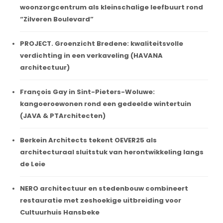
woonzorgcentrum als kleinschalige leefbuurt rond
“Zilveren Boulevard”
PROJECT. Groenzicht Bredene: kwaliteitsvolle
verdichting in een verkaveling (HAVANA
architectuur)
François Gay in Sint-Pieters-Woluwe:
kangoeroewonen rond een gedeelde wintertuin
(JAVA & PTArchitecten)
Berkein Architects tekent OEVER25 als
architecturaal sluitstuk van herontwikkeling langs
de Leie
NERO architectuur en stedenbouw combineert
restauratie met zeshoekige uitbreiding voor
Cultuurhuis Hansbeke