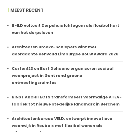
MEEST RECENT
B-ILD voltooit Dorpshuis Ichtegem als flexibel hart
van het dorpsleven
Architecten Broekx-Schiepers wint met
doordachte eenvoud Limburgse Bouw Award 2026
Carton123 en Bart Dehaene organiseren sociaal
woonproject in Gent rond groene
ontmoetingsruimtes
BINST ARCHITECTS transformeert voormalige ATEA-
fabriek tot nieuwe stedelijke landmark in Berchem
Architectenbureau VELD. ontwerpt innovatieve
woonwijk in Roubaix met flexibel wonen als