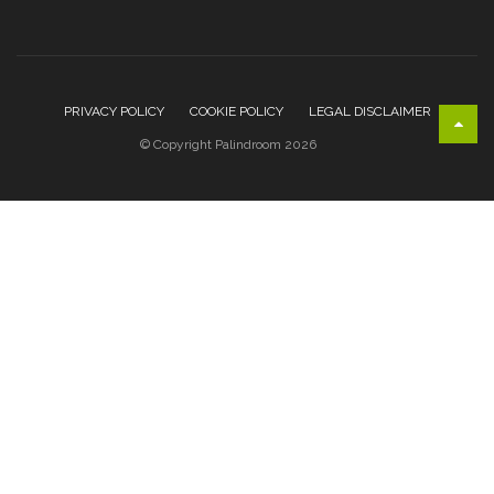
PRIVACY POLICY
COOKIE POLICY
LEGAL DISCLAIMER
© Copyright Palindroom 2026