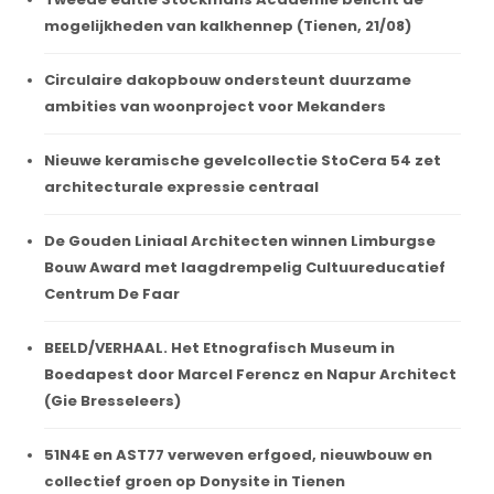
mogelijkheden van kalkhennep (Tienen, 21/08)
Circulaire dakopbouw ondersteunt duurzame
ambities van woonproject voor Mekanders
Nieuwe keramische gevelcollectie StoCera 54 zet
architecturale expressie centraal
De Gouden Liniaal Architecten winnen Limburgse
Bouw Award met laagdrempelig Cultuureducatief
Centrum De Faar
BEELD/VERHAAL. Het Etnografisch Museum in
Boedapest door Marcel Ferencz en Napur Architect
(Gie Bresseleers)
51N4E en AST77 verweven erfgoed, nieuwbouw en
collectief groen op Donysite in Tienen