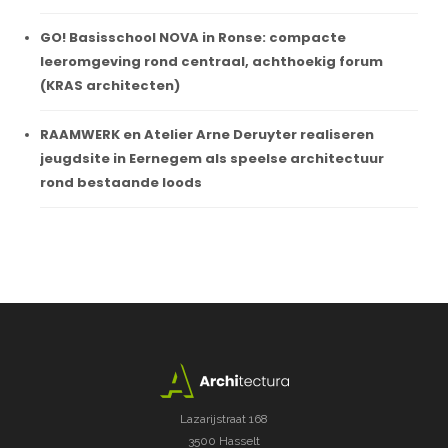
GO! Basisschool NOVA in Ronse: compacte
leeromgeving rond centraal, achthoekig forum
(KRAS architecten)
RAAMWERK en Atelier Arne Deruyter realiseren
jeugdsite in Eernegem als speelse architectuur
rond bestaande loods
Lazarijstraat 168
3500 Hasselt