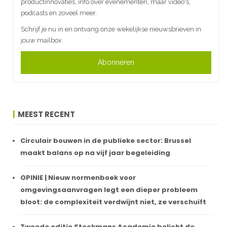
productinnovaties, info over evenementen, maar video's,
podcasts en zoveel meer.
Schrijf je nu in en ontvang onze wekelijkse nieuwsbrieven in
jouw mailbox.
Abonneren
MEEST RECENT
Circulair bouwen in de publieke sector: Brussel
maakt balans op na vijf jaar begeleiding
OPINIE | Nieuw normenboek voor
omgevingsaanvragen legt een dieper probleem
bloot: de complexiteit verdwijnt niet, ze verschuift
Tweede editie Stockmans Academie belicht de