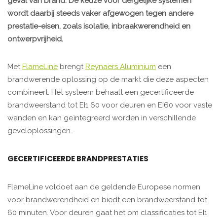
geval van brand. De keuze voor dergelijke systemen
wordt daarbij steeds vaker afgewogen tegen andere
prestatie-eisen, zoals isolatie, inbraakwerendheid en
ontwerpvrijheid.
Met
FlameLine
brengt
Reynaers Aluminium
een
brandwerende oplossing op de markt die deze aspecten
combineert. Het systeem behaalt een gecertificeerde
brandweerstand tot EI1 60 voor deuren en EI60 voor vaste
wanden en kan geïntegreerd worden in verschillende
geveloplossingen.
GECERTIFICEERDE BRANDPRESTATIES
FlameLine voldoet aan de geldende Europese normen
voor brandwerendheid en biedt een brandweerstand tot
60 minuten. Voor deuren gaat het om classificaties tot EI1