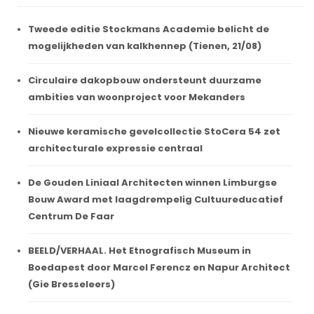
Tweede editie Stockmans Academie belicht de
mogelijkheden van kalkhennep (Tienen, 21/08)
Circulaire dakopbouw ondersteunt duurzame
ambities van woonproject voor Mekanders
Nieuwe keramische gevelcollectie StoCera 54 zet
architecturale expressie centraal
De Gouden Liniaal Architecten winnen Limburgse
Bouw Award met laagdrempelig Cultuureducatief
Centrum De Faar
BEELD/VERHAAL. Het Etnografisch Museum in
Boedapest door Marcel Ferencz en Napur Architect
(Gie Bresseleers)