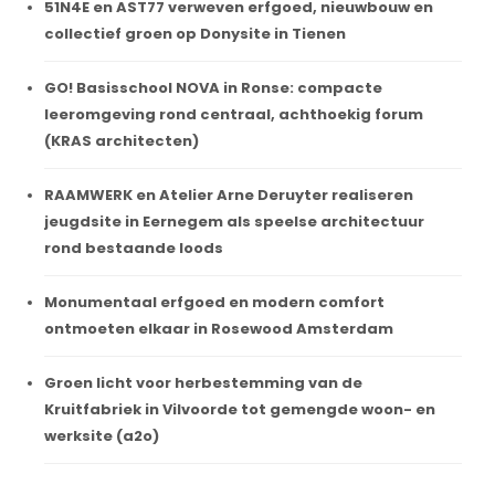
51N4E en AST77 verweven erfgoed, nieuwbouw en
collectief groen op Donysite in Tienen
GO! Basisschool NOVA in Ronse: compacte
leeromgeving rond centraal, achthoekig forum
(KRAS architecten)
RAAMWERK en Atelier Arne Deruyter realiseren
jeugdsite in Eernegem als speelse architectuur
rond bestaande loods
Monumentaal erfgoed en modern comfort
ontmoeten elkaar in Rosewood Amsterdam
Groen licht voor herbestemming van de
Kruitfabriek in Vilvoorde tot gemengde woon- en
werksite (a2o)