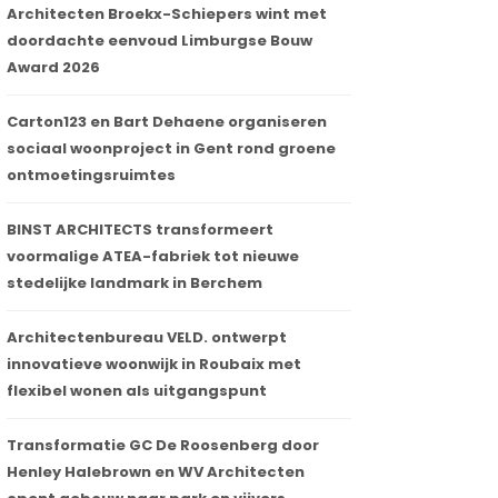
Architecten Broekx-Schiepers wint met
doordachte eenvoud Limburgse Bouw
Award 2026
Carton123 en Bart Dehaene organiseren
sociaal woonproject in Gent rond groene
ontmoetingsruimtes
BINST ARCHITECTS transformeert
voormalige ATEA-fabriek tot nieuwe
stedelijke landmark in Berchem
Architectenbureau VELD. ontwerpt
innovatieve woonwijk in Roubaix met
flexibel wonen als uitgangspunt
Transformatie GC De Roosenberg door
Henley Halebrown en WV Architecten