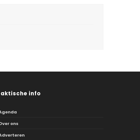
raktische info
Agenda
Over ons
Adverteren