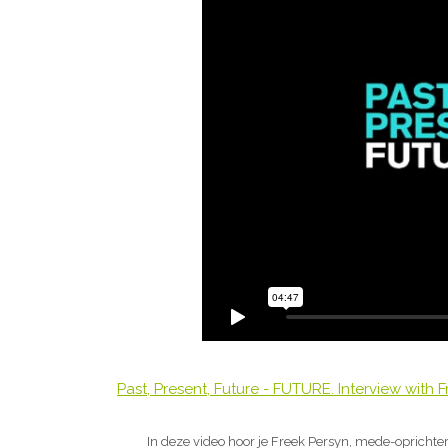
Past, Present, Future - FUTURE. Interview with 
In deze video hoor je Freek Persyn, mede-oprichte