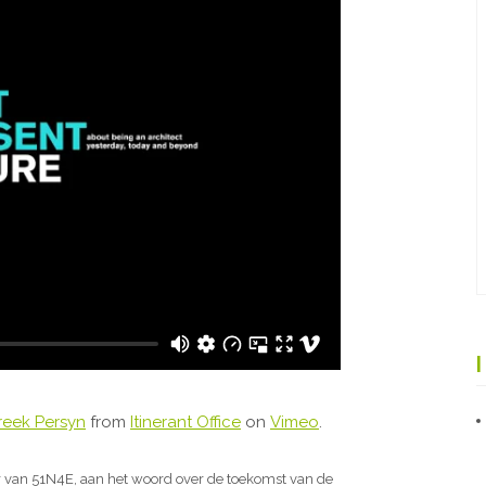
Freek Persyn
from
Itinerant Office
on
Vimeo
.
r van 51N4E, aan het woord over de toekomst van de