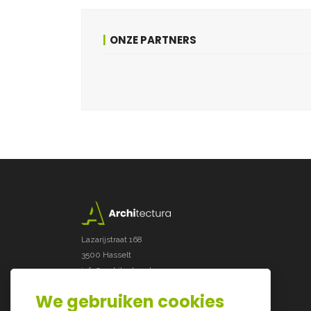
ONZE PARTNERS
Lazarijstraat 168
3500 Hasselt
info@architectura.be
We gebruiken cookies