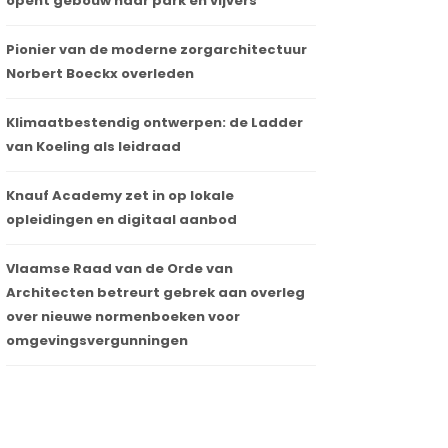
opent gebouw naar park en vijvers
Pionier van de moderne zorgarchitectuur
Norbert Boeckx overleden
Klimaatbestendig ontwerpen: de Ladder
van Koeling als leidraad
Knauf Academy zet in op lokale
opleidingen en digitaal aanbod
Vlaamse Raad van de Orde van
Architecten betreurt gebrek aan overleg
over nieuwe normenboeken voor
omgevingsvergunningen