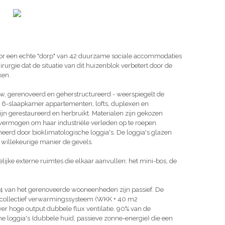
or een echte "dorp" van 42 duurzame sociale accommodaties
irurgie dat de situatie van dit huizenblok verbetert door de
ken.
, gerenoveerd en geherstructureerd - weerspiegelt de
t 6-slaapkamer appartementen, lofts, duplexen en
jn gerestaureerd en herbruikt. Materialen zijn gekozen
 vermogen om haar industriële verleden op te roepen.
d door bioklimatologische loggia's. De loggia's glazen
 willekeurige manier de gevels.
ke externe ruimtes die elkaar aanvullen: het mini-bos, de
4 van het gerenoveerde wooneenheden zijn passief. De
n collectief verwarmingssysteem (WKK + 40 m2
 hoge output dubbele flux ventilatie. 90% van de
 loggia's (dubbele huid, passieve zonne-energie) die een