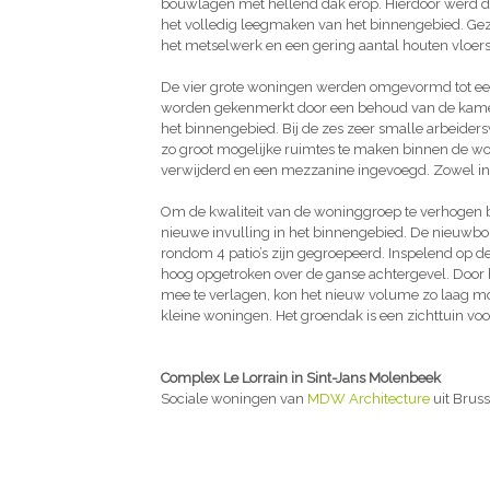
bouwlagen met hellend dak erop. Hierdoor werd de 
het volledig leegmaken van het binnengebied. Gezie
het metselwerk en een gering aantal houten vloers
De vier grote woningen werden omgevormd tot een
worden gekenmerkt door een behoud van de kamer
het binnengebied. Bij de zes zeer smalle arbei
zo groot mogelijke ruimtes te maken binnen de wo
verwijderd en een mezzanine ingevoegd. Zowel in
Om de kwaliteit van de woninggroep te verhogen b
nieuwe invulling in het binnengebied. De nieuwbo
rondom 4 patio’s zijn gegroepeerd. Inspelend op 
hoog opgetroken over de ganse achtergevel. Door 
mee te verlagen, kon het nieuw volume zo laag m
kleine woningen. Het groendak is een zichttuin vo
Complex Le Lorrain in Sint-Jans Molenbeek
Sociale woningen van
MDW Architecture
uit Bruss