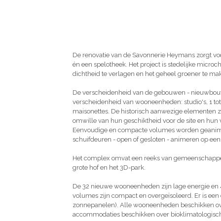
De renovatie van de Savonnerie Heymans zorgt vo
én een spelotheek. Het project is stedelijke microch
dichtheid te verlagen en het geheel groener te ma
De verscheidenheid van de gebouwen - nieuwbouw
verscheidenheid van wooneenheden: studio's, 1 to
maisonettes. De historisch aanwezige elementen zi
omwille van hun geschiktheid voor de site en hun
Eenvoudige en compacte volumes worden geanimeer
schuifdeuren - open of gesloten - animeren op een
Het complex omvat een reeks van gemeenschappelij
grote hof en het 3D-park.
De 32 nieuwe wooneenheden zijn lage energie en 
volumes zijn compact en overgeïsoleerd. Er is ee
zonnepanelen). Alle wooneenheden beschikken over
accommodaties beschikken over bioklimatologische