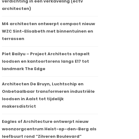
verdichting in een verkaveling (ectv
architecten)
M4 architecten ontwerpt compact nieuw
WZC Sint-Elisabeth met binnentuinen en
terrassen
Piet Bailyu – Project Architects stapelt
loodsen en kantoortorens langs E17 tot
landmark The Edge
Architecten De Bruyn, Luchtschip en
Onbetaalbaar transformeren industriële
loodsen in Aalst tot tijdelijk
makersdistrict
Eagles of Architecture ontwerpt nieuw
woonzorgcentrum Heist-op-den-Berg als
leefbuurt rond “Zilveren Boulevard”