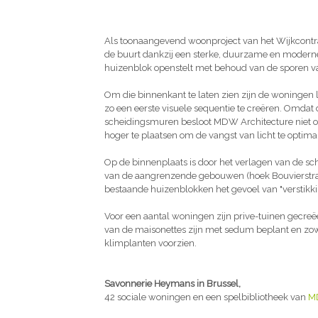
Als toonaangevend woonproject van het Wijkcontra
de buurt dankzij een sterke, duurzame en moderne 
huizenblok openstelt met behoud van de sporen va
Om die binnenkant te laten zien zijn de woningen
zo een eerste visuele sequentie te creëren. Omdat
scheidingsmuren besloot MDW Architecture niet o
hoger te plaatsen om de vangst van licht te optimal
Op de binnenplaats is door het verlagen van de s
van de aangrenzende gebouwen (hoek Bouvierstraat 
bestaande huizenblokken het gevoel van "verstikk
Voor een aantal woningen zijn prive-tuinen gecreë
van de maisonettes zijn met sedum beplant en zow
klimplanten voorzien.
Savonnerie Heymans in Brussel,
42 sociale woningen en een spelbibliotheek van
MD