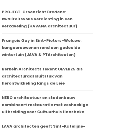
PROJECT. Groenzicht Bredene:
kwaliteitsvolle verdichting in een
verkaveling (HAVANA architectuur)
François Gay in Sint-Pieters-Woluwe:
kangoeroewonen rond een gedeelde
wintertuin (JAVA & PTArchitecten)
Berkein Architects tekent OEVER25 als
architecturaal sluitstuk van
herontwikkeling langs de Leie
NERO architectuur en stedenbouw
combineert restauratie met zeshoekige
uitbreiding voor Cultuurhuis Hansbeke
LAVA architecten geeft Sint-Katelijne-