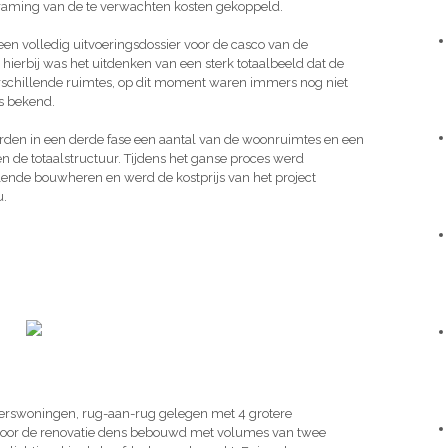
 raming van de te verwachten kosten gekoppeld.
een volledig uitvoeringsdossier voor de casco van de
ierbij was het uitdenken van een sterk totaalbeeld dat de
verschillende ruimtes, op dit moment waren immers nog niet
s bekend.
werden in een derde fase een aantal van de woonruimtes en een
n de totaalstructuur. Tijdens het ganse proces werd
lende bouwheren en werd de kostprijs van het project
u.
eiderswoningen, rug-aan-rug gelegen met 4 grotere
oor de renovatie dens bebouwd met volumes van twee