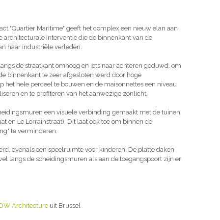
ct "Quartier Maritime" geeft het complex een nieuw elan aan
architecturale interventie die de binnenkant van de
n haar industriële verleden.
 langs de straatkant omhoog en iets naar achteren geduwd, om
 de binnenkant te zeer afgesloten werd door hoge
p het hele perceel te bouwen en de maisonnettes een niveau
iseren en te profiteren van het aanwezige zonlicht.
cheidingsmuren een visuele verbinding gemaakt met de tuinen
en Le Lorrainstraat). Dit laat ook toe om binnen de
ing" te verminderen.
erd, evenals een speelruimte voor kinderen. De platte daken
el langs de scheidingsmuren als aan de toegangspoort zijn er
W Architecture
uit Brussel