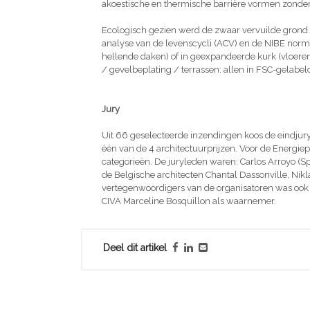
akoestische en thermische barrière vormen zonder
Ecologisch gezien werd de zwaar vervuilde grond 
analyse van de levenscycli (ACV) en de NIBE norme
hellende daken) of in geexpandeerde kurk (vloeren,
/ gevelbeplating / terrassen: allen in FSC-gelabel
Jury
Uit 66 geselecteerde inzendingen koos de eindju
één van de 4 architectuurprijzen. Voor de Energi
categorieën. De juryleden waren: Carlos Arroyo (Spa
de Belgische architecten Chantal Dassonville, Nikl
vertegenwoordigers van de organisatoren was ook
CIVA Marceline Bosquillon als waarnemer.
Deel dit artikel