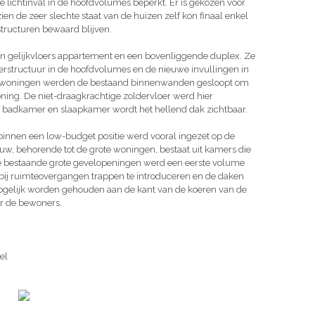
lichtinval in de hoofdvolumes beperkt. Er is gekozen voor
n de zeer slechte staat van de huizen zelf kon finaal enkel
tructuren bewaard blijven.
 gelijkvloers appartement en een bovenliggende duplex. Ze
structuur in de hoofdvolumes en de nieuwe invullingen in
derswoningen werden de bestaand binnenwanden gesloopt om
ning. De niet-draagkrachtige zoldervloer werd hier
 badkamer en slaapkamer wordt het hellend dak zichtbaar.
innen een low-budget positie werd vooral ingezet op de
uw, behorende tot de grote woningen, bestaat uit kamers die
de bestaande grote gevelopeningen werd een eerste volume
bij ruimteovergangen trappen te introduceren en de daken
ogelijk worden gehouden aan de kant van de koeren van de
or de bewoners.
el