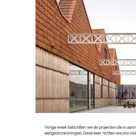
Vorige week belichtten we de projecten die in aan
eengezinswoningen. Deze keer richten we ons vizi