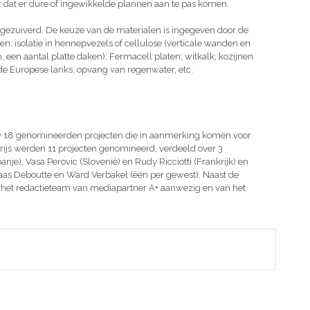
 dat er dure of ingewikkelde plannen aan te pas komen.
gezuiverd. De keuze van de materialen is ingegeven door de
n: isolatie in hennepvezels of cellulose (verticale wanden en
 een aantal platte daken); Fermacell platen; witkalk; kozijnen
de Europese lariks; opvang van regenwater, etc.
ry 18 genomineerden projecten die in aanmerking komen voor
eprijs werden 11 projecten genomineerd, verdeeld over 3
nje), Vasa Perovic (Slovenië) en Rudy Ricciotti (Frankrijk) en
aas Deboutte en Ward Verbakel (één per gewest). Naast de
 het redactieteam van mediapartner A+ aanwezig en van het