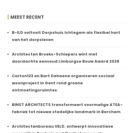
MEEST RECENT
B-ILD voltooit Dorpshuis Ichtegem als flexibel hart
van het dorpsleven
Architecten Broekx-Schiepers wint met
doordachte eenvoud Limburgse Bouw Award 2026
Carton123 en Bart Dehaene organiseren sociaal
woonproject in Gent rond groene
ontmoetingsruimtes
BINST ARCHITECTS transformeert voormalige ATEA-
fabriek tot nieuwe stedelijke landmark in Berchem
Architectenbureau VELD. ontwerpt innovatieve