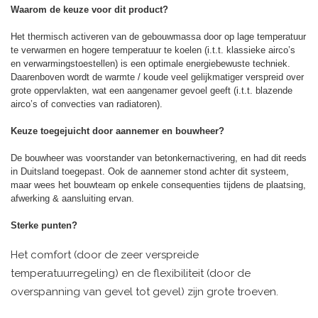
Waarom de keuze voor dit product?
Het thermisch activeren van de gebouwmassa door op lage temperatuur
te verwarmen en hogere temperatuur te koelen (i.t.t. klassieke airco’s
en verwarmingstoestellen) is een optimale energiebewuste techniek.
Daarenboven wordt de warmte / koude veel gelijkmatiger verspreid over
grote oppervlakten, wat een aangenamer gevoel geeft (i.t.t. blazende
airco’s of convecties van radiatoren).
Keuze toegejuicht door aannemer en bouwheer?
De bouwheer was voorstander van betonkernactivering, en had dit reeds
in Duitsland toegepast. Ook de aannemer stond achter dit systeem,
maar wees het bouwteam op enkele consequenties tijdens de plaatsing,
afwerking & aansluiting ervan.
Sterke punten?
Het comfort (door de zeer verspreide
temperatuurregeling) en de flexibiliteit (door de
overspanning van gevel tot gevel) zijn grote troeven.