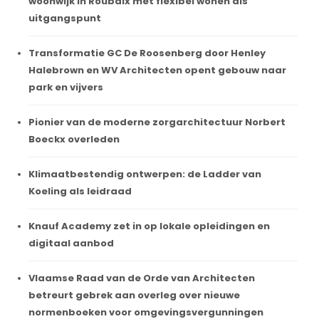
woonwijk in Roubaix met flexibel wonen als
uitgangspunt
Transformatie GC De Roosenberg door Henley
Halebrown en WV Architecten opent gebouw naar
park en vijvers
Pionier van de moderne zorgarchitectuur Norbert
Boeckx overleden
Klimaatbestendig ontwerpen: de Ladder van
Koeling als leidraad
Knauf Academy zet in op lokale opleidingen en
digitaal aanbod
Vlaamse Raad van de Orde van Architecten
betreurt gebrek aan overleg over nieuwe
normenboeken voor omgevingsvergunningen