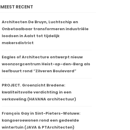
MEEST RECENT
Architecten De Bruyn, Luchtschip en
Onbetaalbaar transformeren industriële
loodsen in Aalst tot tijdelijk
makersdistrict
Eagles of Architecture ontwerpt nieuw
woonzorgcentrum Heist-op-den-Berg als
leefbuurt rond “Zilveren Boulevard”
PROJECT. Groenzicht Bredene:
kwaliteitsvolle verdichting in een
verkaveling (HAVANA architectuur)
François Gay in Sint-Pieters-Woluwe:
kangoeroewonen rond een gedeelde
wintertuin (JAVA & PTArchitecten)