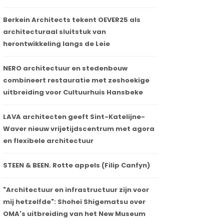
Berkein Architects tekent OEVER25 als
architecturaal sluitstuk van
herontwikkeling langs de Leie
NERO architectuur en stedenbouw
combineert restauratie met zeshoekige
uitbreiding voor Cultuurhuis Hansbeke
LAVA architecten geeft Sint-Katelijne-
Waver nieuw vrijetijdscentrum met agora
en flexibele architectuur
STEEN & BEEN. Rotte appels (Filip Canfyn)
"Architectuur en infrastructuur zijn voor
mij hetzelfde": Shohei Shigematsu over
OMA's uitbreiding van het New Museum