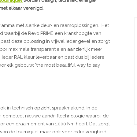
tourniquet
worden design, techniek, energie
 met elkaar verenigd.
gramma met slanke deur- en raamoplossingen. Het
eerd waarbij de Revo.PRIME een kranshoogte van
past deze oplossing in vrijwel ieder gevel en zorgt
oor maximale transparantie en aanzienlijk meer
 ieder RAL kleur leverbaar en past dus bij iedere
e voor elk gebouw: 'the most beautiful way to say
ook in technisch opzicht spraakmakend. In de
n compleet nieuwe aandrijftechnologie waarbij de
tor een draaimoment van 1.000 Nm heeft. Dat zorgt
an de tourniquet maar ook voor extra veiligheid.