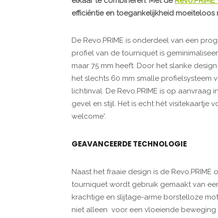
elkaar te combineren. Met de
Revo.PRIME 
efficiëntie en toegankelijkheid moeiteloos
De Revo.PRIME is onderdeel van een pro
profiel van de tourniquet is geminimalis
maar 75 mm heeft. Door het slanke design 
het slechts 60 mm smalle profielsysteem v
lichtinval. De Revo.PRIME is op aanvraag in
gevel en stijl. Het is echt hét visitekaartj
welcome'.
GEAVANCEERDE TECHNOLOGIE
Naast het fraaie design is de Revo.PRIME 
tourniquet wordt gebruik gemaakt van ee
krachtige en slijtage-arme borstelloze mo
niet alleen voor een vloeiende beweging v