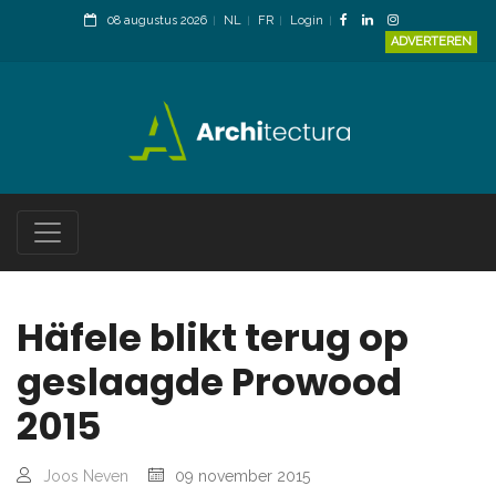
08 augustus 2026
NL
FR
Login
ADVERTEREN
Häfele blikt terug op
geslaagde Prowood
2015
Joos Neven
09 november 2015