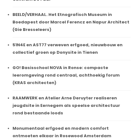
BEELD/VERHAAL. Het Etnografisch Museum in
Boedapest door Marcel Ferencz en Napur Architect
(Gie Bresseleers)
51N4E en AST77 verweven erfgoed, nieuwbouw en
collectief groen op Donysite in Tienen
GO! Basisschool NOVA in Ronse: compacte
leeromgeving rond centraal, achthoekig forum
(KRAS architecten)
RAAMWERK en Atelier Arne Deruyter realiseren
jeugdsite in Eernegem als speelse architectuur
rond bestaande loods
Monumentaal erfgoed en modern comfort
ontmoeten elkaar in Rosewood Amsterdam