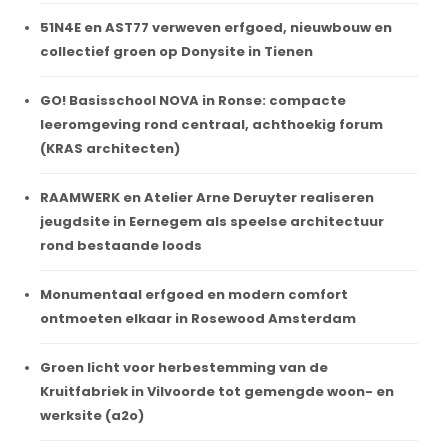
51N4E en AST77 verweven erfgoed, nieuwbouw en
collectief groen op Donysite in Tienen
GO! Basisschool NOVA in Ronse: compacte
leeromgeving rond centraal, achthoekig forum
(KRAS architecten)
RAAMWERK en Atelier Arne Deruyter realiseren
jeugdsite in Eernegem als speelse architectuur
rond bestaande loods
Monumentaal erfgoed en modern comfort
ontmoeten elkaar in Rosewood Amsterdam
Groen licht voor herbestemming van de
Kruitfabriek in Vilvoorde tot gemengde woon- en
werksite (a2o)