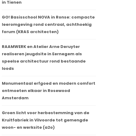
in Tienen
GO! Basisschool NOVA in Ronse: compacte
leeromgeving rond centraal, achthoekig
forum (KRAS architecten)
RAAMWERK en Atelier Arne Deruyter
realiseren jeugdsite in Eernegem als
speelse architectuur rond bestaande
loods
Monumentaal erfgoed en modern comfort
ontmoeten elkaar in Rosewood
Amsterdam
Groen licht voor herbestemming van de
Kruitfabriek in Vilvoorde tot gemengde
woon- en werksite (a2o)