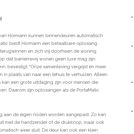
d
g van Hörmann kunnen binnendeuren automatisch
atic biedt Hörmann een betaalbare oplossing
terugwinnen en zich vrij doorheen de woning
p dat barrièrrevrij wonen geen luxe mag zijn.
n, bevestigt: "Onze samenleving vergrijst en meer
n in plaats van naar een tehuis te verhuizen. Alleen
 kan een grote uitdaging zijn voor mensen die
uiken. Daarom zijn oplossingen als de PortaMatic
dig aan de eigen noden worden aangepast. Zo kan
luit met de handzender of de drukknop, maar ook
matisch weer sluit. De deur kan ook een klein