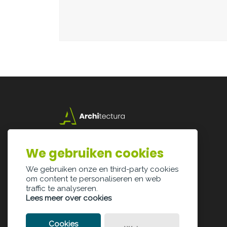
Lazarijstraat 168
3500 Hasselt
We gebruiken cookies
info@architectura.be
We gebruiken onze en third-party cookies
om content te personaliseren en web
traffic te analyseren.
Lees meer over cookies
Cookies