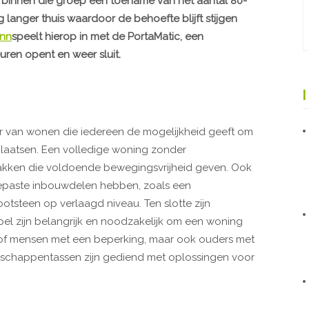
t binnen die groep een toename van het aantal 80-
anger thuis waardoor de behoefte blijft stijgen
nn
speelt hierop in met de PortaMatic, een
ren opent en weer sluit.
ier van wonen die iedereen de mogelijkheid geeft om
plaatsen. Een volledige woning zonder
lakken die voldoende bewegingsvrijheid geven. Ook
paste inbouwdelen hebben, zoals een
tsteen op verlaagd niveau. Ten slotte zijn
l zijn belangrijk en noodzakelijk om een woning
en of mensen met een beperking, maar ook ouders met
chappentassen zijn gediend met oplossingen voor