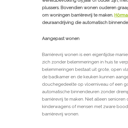
wereldbevolking 65 jaar of ouder zijn, me
plussers. Bovendien wonen ouderen graag l
om woningen barrièrevrij te maken.
Hörma
deuraandrijving die automatisch binnendeu
Aangepast wonen
Barrièrevrij wonen is een eigentijdse man
zich zonder belemmeringen in huis te ver
belemmeringen bestaat uit grote, open v
de badkamer en de keuken kunnen aange
douchegedeelte op vloerniveau of een goo
automatische binnendeuren zonder drempe
barrièrevrij te maken. Niet alleen senior
kinderwagens of mensen met zware boods
barrièrevrij wonen.​