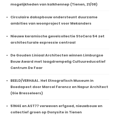
mogelijkheden van kalkhennep (Tienen, 21/08)
Circulaire dakopbouw ondersteunt duurzame
ambities van woonproject voor Mekanders
Nieuwe keramische gevelcollectie StoCera 54 zet
architecturale expressie centraal
De Gouden Liniaal Architecten winnen Limburgse
Bouw Award met laagdrempelig Cultuureducatief
Centrum De Faar
BEELD/VERHAAL. Het Etnografisch Museum in
Boedapest door Marcel Ferencz en Napur Architect
(Gie Bresseleers)
51N4E en AST77 verweven erfgoed, nieuwbouw en
collectief groen op Donysite in Tienen