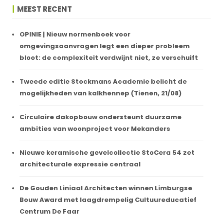
MEEST RECENT
OPINIE | Nieuw normenboek voor
omgevingsaanvragen legt een dieper probleem
bloot: de complexiteit verdwijnt niet, ze verschuift
Tweede editie Stockmans Academie belicht de
mogelijkheden van kalkhennep (Tienen, 21/08)
Circulaire dakopbouw ondersteunt duurzame
ambities van woonproject voor Mekanders
Nieuwe keramische gevelcollectie StoCera 54 zet
architecturale expressie centraal
De Gouden Liniaal Architecten winnen Limburgse
Bouw Award met laagdrempelig Cultuureducatief
Centrum De Faar