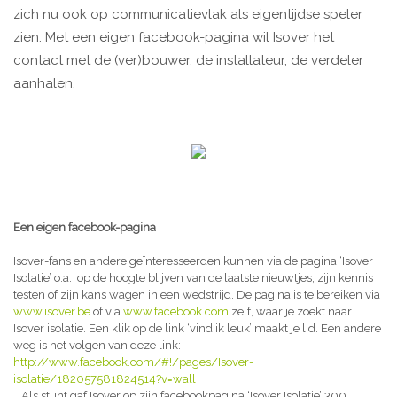
zich nu ook op communicatievlak als eigentijdse speler
zien. Met een eigen facebook-pagina wil Isover het
contact met de (ver)bouwer, de installateur, de verdeler
aanhalen.
Een eigen facebook-pagina
Isover-fans en andere geïnteresseerden kunnen via de pagina ‘Isover
Isolatie’ o.a. op de hoogte blijven van de laatste nieuwtjes, zijn kennis
testen of zijn kans wagen in een wedstrijd. De pagina is te bereiken via
www.isover.be
of via
www.facebook.com
zelf, waar je zoekt naar
Isover isolatie. Een klik op de link ‘vind ik leuk’ maakt je lid. Een andere
weg is het volgen van deze link:
http://www.facebook.com/#!/pages/Isover-
isolatie/182057581824514?v=wall
. Als stunt gaf Isover op zijn facebookpagina ‘Isover Isolatie’ 300