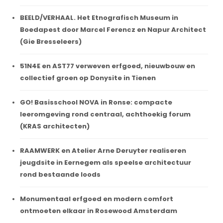
BEELD/VERHAAL. Het Etnografisch Museum in
Boedapest door Marcel Ferencz en Napur Architect
(Gie Bresseleers)
51N4E en AST77 verweven erfgoed, nieuwbouw en
collectief groen op Donysite in Tienen
GO! Basisschool NOVA in Ronse: compacte
leeromgeving rond centraal, achthoekig forum
(KRAS architecten)
RAAMWERK en Atelier Arne Deruyter realiseren
jeugdsite in Eernegem als speelse architectuur
rond bestaande loods
Monumentaal erfgoed en modern comfort
ontmoeten elkaar in Rosewood Amsterdam