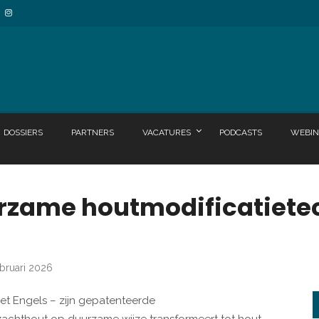
DOSSIERS
PARTNERS
VACATURES
PODCASTS
WEBIN
urzame houtmodificatiete
ebruari 2026
het Engels – zijn gepatenteerde