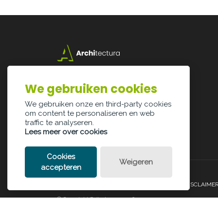
Lazarijstraat 168
3500 Hasselt
We gebruiken cookies
info@architectura.be
We gebruiken onze en third-party cookies
om content te personaliseren en web
traffic te analyseren.
Lees meer over cookies
Cookies
Weigeren
accepteren
PRIVACY POLICY
COOKIE POLICY
LEGAL DISCLAIME
© Copyright Palindroom 2026