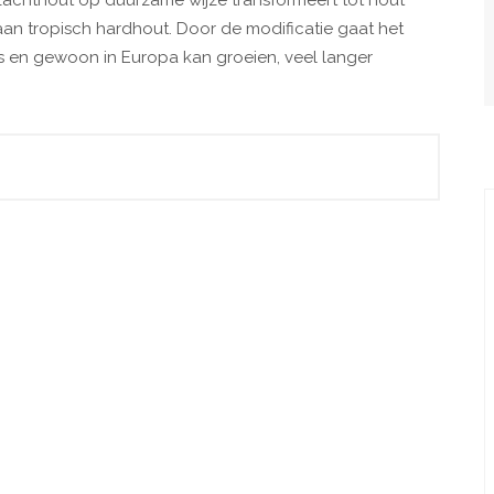
achthout op duurzame wijze transformeert tot hout
r aan tropisch hardhout. Door de modificatie gaat het
is en gewoon in Europa kan groeien, veel langer