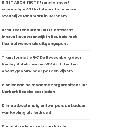
BINST ARCHITECTS transformeert
voormalige ATEA-fabriek tot nieuwe
stedelijke landmark in Berchem
Architectenbureau VELD. ontwerpt
innovatieve woonwijk in Roubaix met
flexibel wonen als uitgangspunt
Transformatie GC De Roosenberg door
Henley Halebrown en WV Architecten
opent gebouw naar park en vijvers
Pionier van de moderne zorgarchitectuur
Norbert Boeckx overleden
Klimaatbestendig ontwerpen: de Ladder
van Koeling als leidraad
Knauf Academy zet in op lokale