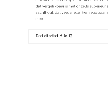
modificatietechnologie toe waarmee het z
dat vergelijkbaar is met of zelfs superieu
zachthout, dat veel sneller hernieuwbaar 
mee.
Deel dit artikel