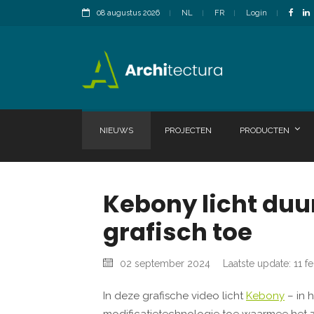
08 augustus 2026
NL
FR
Login
NIEUWS
PROJECTEN
PRODUCTEN
Kebony licht du
grafisch toe
02 september 2024
Laatste update: 11 f
In deze grafische video licht
Kebony
– in 