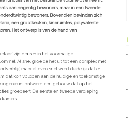
alle functies van het bestaande volume overneemt.
 plaats aan negentig bewoners, maar in een tweede
 honderdtwintig bewoners. Bovendien bevinden zich
taria, een grootkeuken, kineruimtes, polyvalente
ntoren. Het ontwerp is van de hand van
aar' zijn deuren in het voormalige
Lommel. Al snel groeide het uit tot een complex met
verblijf, maar al even snel werd duidelijk dat er
 dat kon voldoen aan de huidige en toekomstige
n ingenieurs ontwierp een gebouw dat op het
cties groepeert. De eerste en tweede verdieping
n kamers.