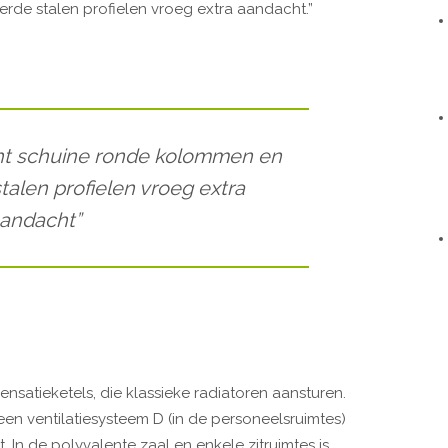
de stalen profielen vroeg extra aandacht.”
ht schuine ronde kolommen en
alen profielen vroeg extra
andacht”
atieketels, die klassieke radiatoren aansturen.
een ventilatiesysteem D (in de personeelsruimtes)
 In de polyvalente zaal en enkele zitruimtes is