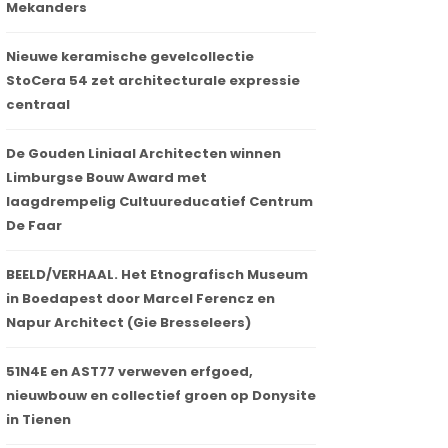
Mekanders
Nieuwe keramische gevelcollectie
StoCera 54 zet architecturale expressie
centraal
De Gouden Liniaal Architecten winnen
Limburgse Bouw Award met
laagdrempelig Cultuureducatief Centrum
De Faar
BEELD/VERHAAL. Het Etnografisch Museum
in Boedapest door Marcel Ferencz en
Napur Architect (Gie Bresseleers)
51N4E en AST77 verweven erfgoed,
nieuwbouw en collectief groen op Donysite
in Tienen