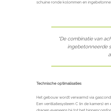
schuine ronde kolommen en ingebetonneer
“De combinatie van ac
ingebetonneerde st
a
Technische optimalisaties
Het gebouw wordt verwarmd via gascondens
Een ventilatiesysteem C (in de kamers) en 
dragen eveneens bij tot het binnencomfort.