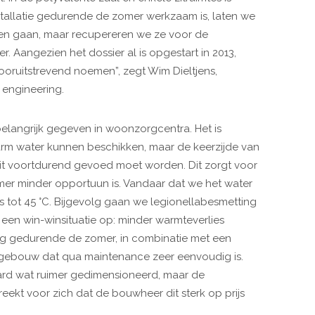
stallatie gedurende de zomer werkzaam is, laten we
en gaan, maar recupereren we ze voor de
. Aangezien het dossier al is opgestart in 2013,
ooruitstrevend noemen”, zegt Wim Dieltjens,
 engineering.
belangrijk gegeven in woonzorgcentra. Het is
rm water kunnen beschikken, maar de keerzijde van
uit voortdurend gevoed moet worden. Dit zorgt voor
er minder opportuun is. Vandaar dat we het water
s tot 45 °C. Bijgevolg gaan we legionellabesmetting
t een win-winsituatie op: minder warmteverlies
g gedurende de zomer, in combinatie met een
n gebouw dat qua maintenance zeer eenvoudig is.
teraard wat ruimer gedimensioneerd, maar de
ekt voor zich dat de bouwheer dit sterk op prijs