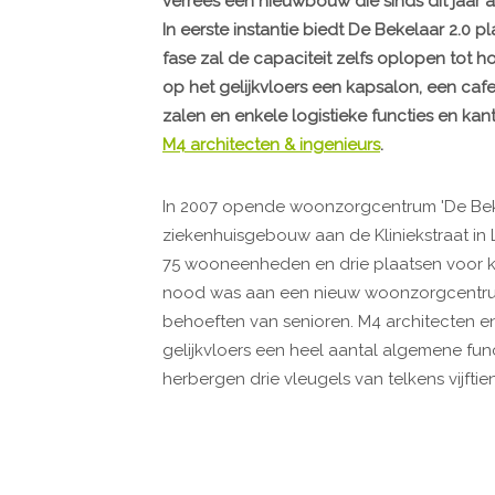
verrees een nieuwbouw die sinds dit jaar 
In eerste instantie biedt De Bekelaar 2.0
fase zal de capaciteit zelfs oplopen tot
op het gelijkvloers een kapsalon, een cafe
zalen en enkele logistieke functies en ka
M4 architecten & ingenieurs
.
In 2007 opende woonzorgcentrum 'De Bekel
ziekenhuisgebouw aan de Kliniekstraat in 
75 wooneenheden en drie plaatsen voor kort
nood was aan een nieuw woonzorgcentrum
behoeften van senioren. M4 architecten e
gelijkvloers een heel aantal algemene fun
herbergen drie vleugels van telkens vijftie