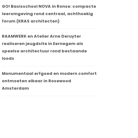
GO! Basisschool NOVA in Ronse: compacte
leeromgeving rond centraal, achthoekig
forum (KRAS architecten)
RAAMWERK en Atelier Arne Deruyter
realiseren jeugdsite in Eernegem als
speelse architectuur rond bestaande
loods
Monumentaal erfgoed en modern comfort
ontmoeten elkaar in Rosewood
Amsterdam