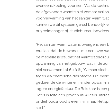
eveneens koeling voorzien. “Als de koelin
de afgevoerde warmte niet zomaar verlor
voorverwarming van het sanitair warm water
kunnen we dit systeem gerust behoorlijk v
projectmanager bij studiebureau boydens
“Het sanitair warm water is overigens een 
cruciaal dat de bewoners meteen over wa
de medaille is wel dat het warmwatercirc
opwarming van het gebouw, wat in de zom
niet verwarmen tot 60 à 65 °C, maar slecht
tegen via chemische desinfectie. Dit lever
gedurende de winter en minder opwarmin
lagere energiefactuur. De Bekelaar is ee
Het is in feite een groot huis. Alles is ui
onderhoudsnood is even minimaal. Het spre
stelt.”