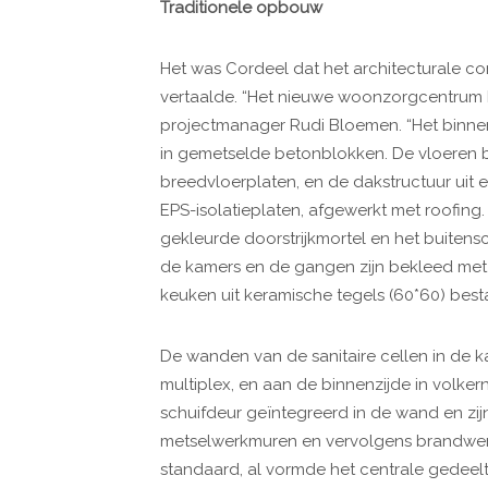
Traditionele opbouw
Het was Cordeel dat het architecturale co
vertaalde. “Het nieuwe woonzorgcentrum h
projectmanager Rudi Bloemen. “Het binn
in gemetselde betonblokken. De vloeren 
breedvloerplaten, en de dakstructuur uit 
EPS-isolatieplaten, afgewerkt met roofing
gekleurde doorstrijkmortel en het buitensc
de kamers en de gangen zijn bekleed met 
keuken uit keramische tegels (60*60) best
De wanden van de sanitaire cellen in de k
multiplex, en aan de binnenzijde in volker
schuifdeur geïntegreerd in de wand en zi
metselwerkmuren en vervolgens brandwere
standaard, al vormde het centrale gedeelt