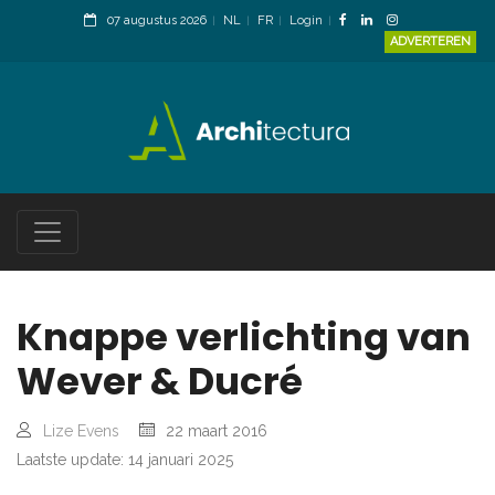
07 augustus 2026
NL
FR
Login
ADVERTEREN
Knappe verlichting van
Wever & Ducré
Lize Evens
22 maart 2016
Laatste update: 14 januari 2025