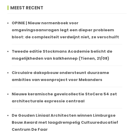
MEEST RECENT
OPINIE | Nieuw normenboek voor
omgevingsaanvragen legt een dieper probleem
bloot: de complexiteit verdwijnt niet, ze verschuift
Tweede editie Stockmans Academie belicht de
mogelijkheden van kalkhennep (Tienen, 21/08)
Circulaire dakopbouw ondersteunt duurzame
ambities van woonproject voor Mekanders
Nieuwe keramische gevelcollectie StoCera 54 zet
architecturale expressie centraal
De Gouden Liniaal Architecten winnen Limburgse
Bouw Award met laagdrempelig Cultuureducatief
Centrum De Faar