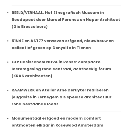
BEELD/VERHAAL. Het Etnografisch Museum in
Boedapest door Marcel Ferencz en Napur Architect
(Gie Bresseleers)
51N4E en AST77 verweven erfgoed, nieuwbouw en
collectief groen op Donysite in Tienen
GO! Basisschool NOVA in Ronse: compacte
leeromgeving rond centraal, achthoekig forum
(KRAS architecten)
RAAMWERK en Atelier Arne Deruyter realiseren
jeugdsite in Eernegem als speelse architectuur
rond bestaande loods
Monumentaal erfgoed en modern comfort
ontmoeten elkaar in Rosewood Amsterdam