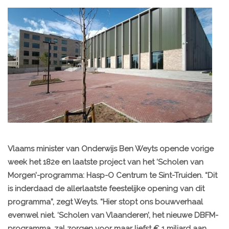
Vlaams minister van Onderwijs Ben Weyts opende vorige
week het 182e en laatste project van het ‘Scholen van
Morgen’-programma: Hasp-O Centrum te Sint-Truiden. “Dit
is inderdaad de allerlaatste feestelijke opening van dit
programma”, zegt Weyts. “Hier stopt ons bouwverhaal
evenwel niet. ‘Scholen van Vlaanderen’, het nieuwe DBFM-
programma, zal zorgen voor maar liefst € 1 miljard aan