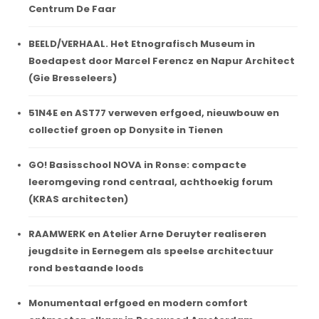
Centrum De Faar
BEELD/VERHAAL. Het Etnografisch Museum in
Boedapest door Marcel Ferencz en Napur Architect
(Gie Bresseleers)
51N4E en AST77 verweven erfgoed, nieuwbouw en
collectief groen op Donysite in Tienen
GO! Basisschool NOVA in Ronse: compacte
leeromgeving rond centraal, achthoekig forum
(KRAS architecten)
RAAMWERK en Atelier Arne Deruyter realiseren
jeugdsite in Eernegem als speelse architectuur
rond bestaande loods
Monumentaal erfgoed en modern comfort