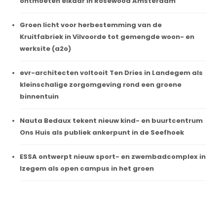
ontmoeten elkaar in Rosewood Amsterdam
Groen licht voor herbestemming van de
Kruitfabriek in Vilvoorde tot gemengde woon- en
werksite (a2o)
evr-architecten voltooit Ten Dries in Landegem als
kleinschalige zorgomgeving rond een groene
binnentuin
Nauta Bedaux tekent nieuw kind- en buurtcentrum
Ons Huis als publiek ankerpunt in de Seefhoek
ESSA ontwerpt nieuw sport- en zwembadcomplex in
Izegem als open campus in het groen