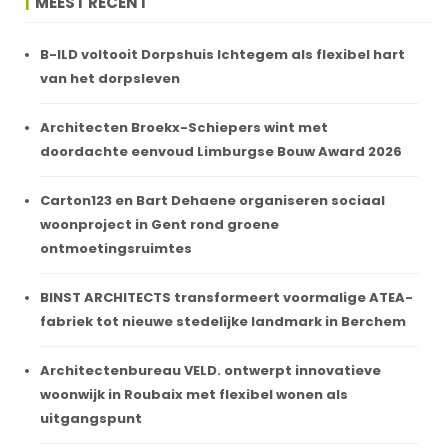
MEEST RECENT
B-ILD voltooit Dorpshuis Ichtegem als flexibel hart
van het dorpsleven
Architecten Broekx-Schiepers wint met
doordachte eenvoud Limburgse Bouw Award 2026
Carton123 en Bart Dehaene organiseren sociaal
woonproject in Gent rond groene
ontmoetingsruimtes
BINST ARCHITECTS transformeert voormalige ATEA-
fabriek tot nieuwe stedelijke landmark in Berchem
Architectenbureau VELD. ontwerpt innovatieve
woonwijk in Roubaix met flexibel wonen als
uitgangspunt