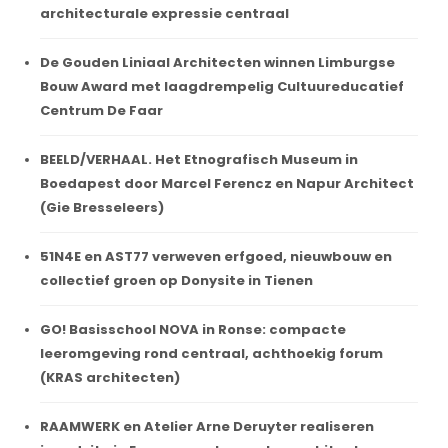
architecturale expressie centraal
De Gouden Liniaal Architecten winnen Limburgse
Bouw Award met laagdrempelig Cultuureducatief
Centrum De Faar
BEELD/VERHAAL. Het Etnografisch Museum in
Boedapest door Marcel Ferencz en Napur Architect
(Gie Bresseleers)
51N4E en AST77 verweven erfgoed, nieuwbouw en
collectief groen op Donysite in Tienen
GO! Basisschool NOVA in Ronse: compacte
leeromgeving rond centraal, achthoekig forum
(KRAS architecten)
RAAMWERK en Atelier Arne Deruyter realiseren