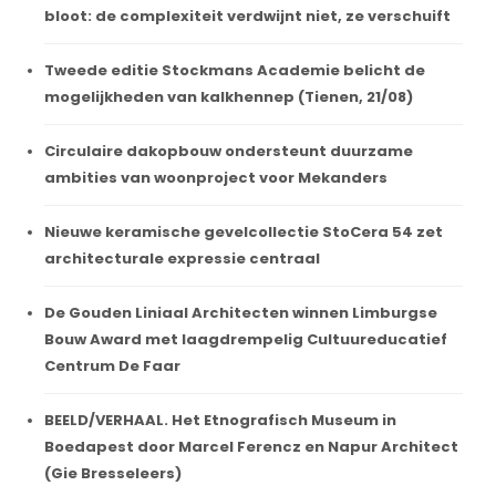
bloot: de complexiteit verdwijnt niet, ze verschuift
Tweede editie Stockmans Academie belicht de
mogelijkheden van kalkhennep (Tienen, 21/08)
Circulaire dakopbouw ondersteunt duurzame
ambities van woonproject voor Mekanders
Nieuwe keramische gevelcollectie StoCera 54 zet
architecturale expressie centraal
De Gouden Liniaal Architecten winnen Limburgse
Bouw Award met laagdrempelig Cultuureducatief
Centrum De Faar
BEELD/VERHAAL. Het Etnografisch Museum in
Boedapest door Marcel Ferencz en Napur Architect
(Gie Bresseleers)