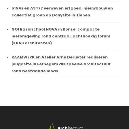
51N4E en AST77 verweven erfgoed, nieuwbouw en
collectief groen op Donysite in Tienen
GO! Basisschool NOVA in Ronse: compacte
leeromgeving rond centraal, achthoekig forum
(KRAS architecten)
RAAMWERK en Atelier Arne Deruyter realiseren
jeugdsite in Eernegem als speelse architectuur
rond bestaande loods