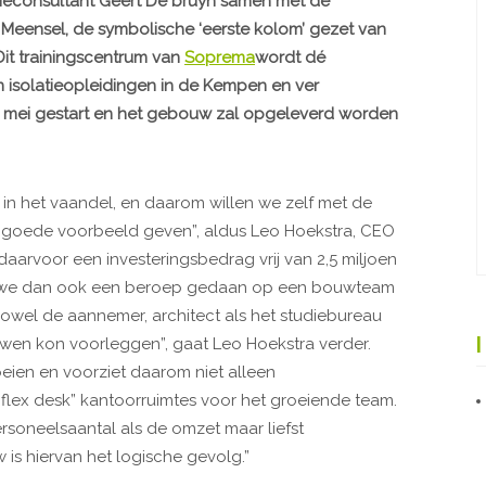
ieconsultant Geert De bruyn samen met de
Meensel, de symbolische ‘eerste kolom’ gezet van
Dit trainingscentrum van
Soprema
wordt dé
n isolatieopleidingen in de Kempen en ver
 mei gestart en het gebouw zal opgeleverd worden
n het vaandel, en daarom willen we zelf met de
t goede voorbeeld geven”, aldus Leo Hoekstra, CEO
rvoor een investeringsbedrag vrij van 2,5 miljoen
en we dan ook een beroep gedaan op een bouwteam
owel de aannemer, architect als het studiebureau
en kon voorleggen”, gaat Leo Hoekstra verder.
ien en voorziet daarom niet alleen
flex desk” kantoorruimtes voor het groeiende team.
ersoneelsaantal als de omzet maar liefst
is hiervan het logische gevolg.”