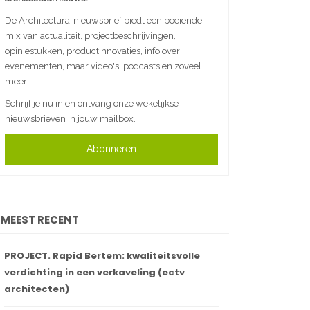
De Architectura-nieuwsbrief biedt een boeiende
mix van actualiteit, projectbeschrijvingen,
opiniestukken, productinnovaties, info over
evenementen, maar video's, podcasts en zoveel
meer.
Schrijf je nu in en ontvang onze wekelijkse
nieuwsbrieven in jouw mailbox.
Abonneren
MEEST RECENT
PROJECT. Rapid Bertem: kwaliteitsvolle
verdichting in een verkaveling (ectv
architecten)