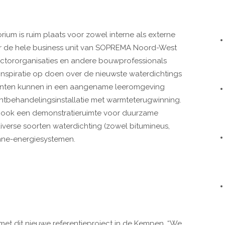
torium is ruim plaats voor zowel interne als externe
or de hele business unit van SOPREMA Noord-West
sectororganisaties en andere bouwprofessionals
n inspiratie op doen over de nieuwste waterdichtings
enten kunnen in een aangename leeromgeving
chtbehandelingsinstallatie met warmteterugwinning.
uw ook een demonstratieruimte voor duurzame
erse soorten waterdichting (zowel bitumineus,
zonne-energiesystemen.
met dit nieuwe referentieproject in de Kempen. “We