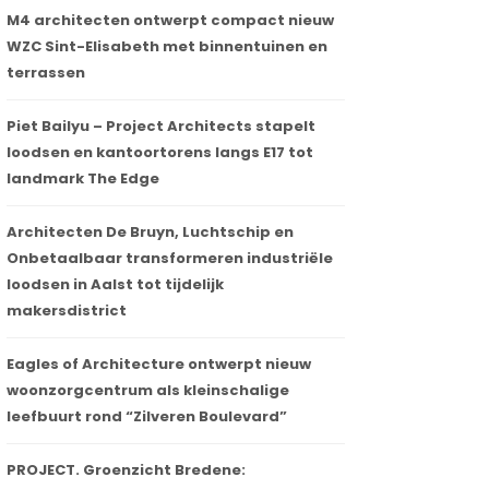
M4 architecten ontwerpt compact nieuw
WZC Sint-Elisabeth met binnentuinen en
terrassen
Piet Bailyu – Project Architects stapelt
loodsen en kantoortorens langs E17 tot
landmark The Edge
Architecten De Bruyn, Luchtschip en
Onbetaalbaar transformeren industriële
loodsen in Aalst tot tijdelijk
makersdistrict
Eagles of Architecture ontwerpt nieuw
woonzorgcentrum als kleinschalige
leefbuurt rond “Zilveren Boulevard”
PROJECT. Groenzicht Bredene: