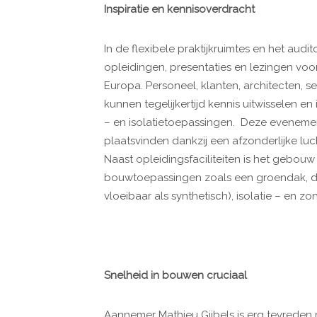
Inspiratie en kennisoverdracht
In de flexibele praktijkruimtes en het audi
opleidingen, presentaties en lezingen vo
Europa. Personeel, klanten, architecten, 
kunnen tegelijkertijd kennis uitwisselen e
– en isolatietoepassingen. Deze evenem
plaatsvinden dankzij een afzonderlijke lu
Naast opleidingsfaciliteiten is het gebo
bouwtoepassingen zoals een groendak, div
vloeibaar als synthetisch), isolatie – en 
Snelheid in bouwen cruciaal
Aannemer Mathieu Gijbels is erg tevreden 