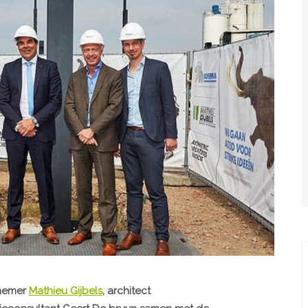
nnemer
Mathieu Gijbels
, architect