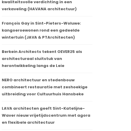
kwaliteitsvolle verdichting in een
verkaveling (HAVANA architectuur)
François Gay in Sint-Pieters-Woluwe:
kangoeroewonen rond een gedeelde
wintertuin (JAVA & PTArchitecten)
Berkein Architects tekent OEVER25 als
architecturaal sluitstuk van
herontwikkeling langs de Leie
NERO architectuur en stedenbouw
combineert restauratie met zeshoekige
uitbreiding voor Cultuurhuis Hansbeke
LAVA architecten geeft Sint-Katelijne-
Waver nieuw vrijetijdscentrum met agora
en flexibele architectuur