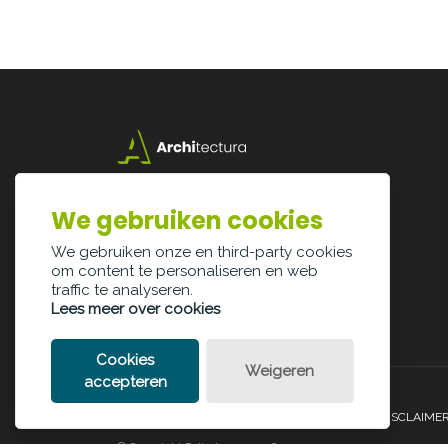
Lazarijstraat 168
3500 Hasselt
We gebruiken cookies
info@architectura.be
We gebruiken onze en third-party cookies
om content te personaliseren en web
traffic te analyseren.
Lees meer over cookies
Cookies
Weigeren
accepteren
PRIVACY POLICY
COOKIE POLICY
LEGAL DISCLAIME
© Copyright Palindroom 2026