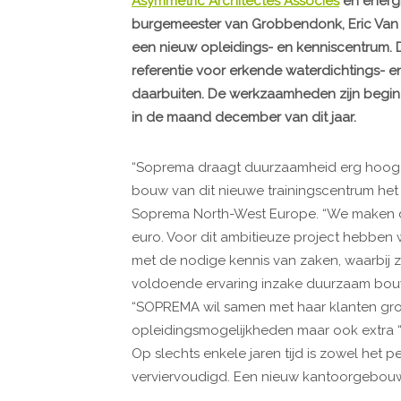
Asymmetric Architectes Associés
en energ
burgemeester van Grobbendonk, Eric Van 
een nieuw opleidings- en kenniscentrum. 
referentie voor erkende waterdichtings- e
daarbuiten. De werkzaamheden zijn begin
in de maand december van dit jaar.
“Soprema draagt duurzaamheid erg hoog i
bouw van dit nieuwe trainingscentrum he
Soprema North-West Europe. “We maken daa
euro. Voor dit ambitieuze project hebb
met de nodige kennis van zaken, waarbij z
voldoende ervaring inzake duurzaam bouw
“SOPREMA wil samen met haar klanten groe
opleidingsmogelijkheden maar ook extra “
Op slechts enkele jaren tijd is zowel het p
verviervoudigd. Een nieuw kantoorgebouw 