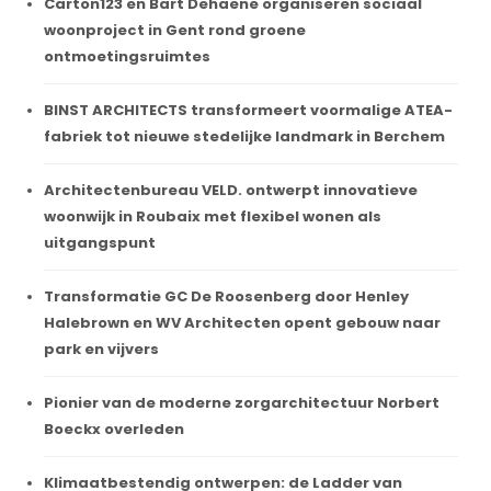
Carton123 en Bart Dehaene organiseren sociaal
woonproject in Gent rond groene
ontmoetingsruimtes
BINST ARCHITECTS transformeert voormalige ATEA-
fabriek tot nieuwe stedelijke landmark in Berchem
Architectenbureau VELD. ontwerpt innovatieve
woonwijk in Roubaix met flexibel wonen als
uitgangspunt
Transformatie GC De Roosenberg door Henley
Halebrown en WV Architecten opent gebouw naar
park en vijvers
Pionier van de moderne zorgarchitectuur Norbert
Boeckx overleden
Klimaatbestendig ontwerpen: de Ladder van