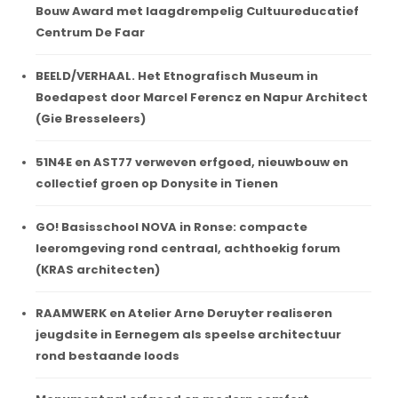
Bouw Award met laagdrempelig Cultuureducatief
Centrum De Faar
BEELD/VERHAAL. Het Etnografisch Museum in
Boedapest door Marcel Ferencz en Napur Architect
(Gie Bresseleers)
51N4E en AST77 verweven erfgoed, nieuwbouw en
collectief groen op Donysite in Tienen
GO! Basisschool NOVA in Ronse: compacte
leeromgeving rond centraal, achthoekig forum
(KRAS architecten)
RAAMWERK en Atelier Arne Deruyter realiseren
jeugdsite in Eernegem als speelse architectuur
rond bestaande loods