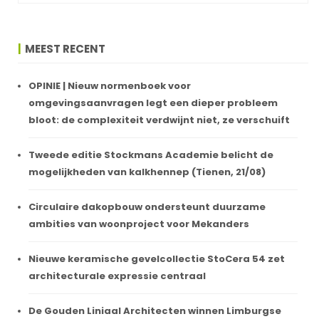
MEEST RECENT
OPINIE | Nieuw normenboek voor
omgevingsaanvragen legt een dieper probleem
bloot: de complexiteit verdwijnt niet, ze verschuift
Tweede editie Stockmans Academie belicht de
mogelijkheden van kalkhennep (Tienen, 21/08)
Circulaire dakopbouw ondersteunt duurzame
ambities van woonproject voor Mekanders
Nieuwe keramische gevelcollectie StoCera 54 zet
architecturale expressie centraal
De Gouden Liniaal Architecten winnen Limburgse