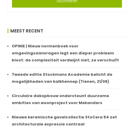
Abonneren
MEEST RECENT
OPINIE | Nieuw normenboek voor
omgevingsaanvragen legt een dieper probleem
bloot: de complexiteit verdwijnt niet, ze verschuift
Tweede editie Stockmans Academie belicht de
mogelijkheden van kalkhennep (Tienen, 21/08)
Circulaire dakopbouw ondersteunt duurzame
ambities van woonproject voor Mekanders
Nieuwe keramische gevelcollectie StoCera 54 zet
architecturale expressie centraal