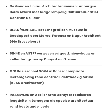
De Gouden Liniaal Architecten winnen Limburgse
Bouw Award met laagdrempelig Cultuureducatief
Centrum De Faar
BEELD/VERHAAL. Het Etnografisch Museum in
Boedapest door Marcel Ferencz en Napur Architect
(Gie Bresseleers)
51N4E en AST77 verweven erfgoed, nieuwbouw en
collectief groen op Donysite in Tienen
GO! Basisschool NOVA in Ronse: compacte
leeromgeving rond centraal, achthoekig forum
(KRAS architecten)
RAAMWERK en Atelier Arne Deruyter realiseren
jeugdsite in Eernegem als speelse architectuur
rond bestaande loods