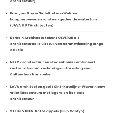
architectuur)
François Gay in Sint-Pieters-Woluwe:
kangoeroewonen rond een gedeelde wintertuin
(JAVA & PTArchitecten)
Berkein Architects tekent OEVER25 als
architecturaal sluitstuk van herontwikkeling langs
de Leie
NERO architectuur en stedenbouw combineert
restauratie met zeshoekige uitbreiding voor
Cultuurhuis Hansbeke
LAVA architecten geeft Sint-Katelijne-Waver nieuw
vrijetijdscentrum met agora en flexibele
architectuur
STEEN & BEEN. Rotte appels (Filip Canfyn)