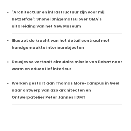
"Architectuur en infrastructuur zijn voor mij
hetzelfde": Shohei Shigematsu over OMA's
uitbreiding van het New Museum
Illus zet de kracht van het detail centraal met
handgemaakte interieurobjecten
Deusjevoo vertaalt circulaire missie van Bebat naar
warm en educatief interieur
Werken gestart aan Thomas More-campus in Geel
naar ontwerp van a2o architecten en
Ontwerpatelier Peter Jannes I DMT