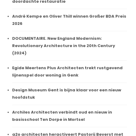
doordachte restauratie
André Kempe en Oliver Thill winnen Großer BDA Preis
2026
DOCUMENTAIRE. New England Modernism:
Revolutionary Architecture in the 20th Century
(2024)
Egide Meertens Plus Architecten trekt rustgevend
lijnenspel door woning in Genk
Design Museum Gent is bijna klaar voor een nieuw
hoofdstuk
Archiles Architecten verbindt oud en nieuw in
basisschool Ten Dorpe in Mortsel
a2o architecten heractiveert Pastorij Beverst met