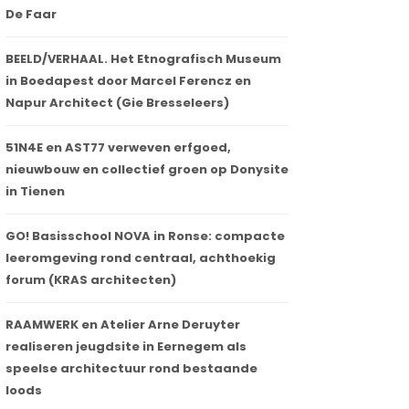
De Faar
BEELD/VERHAAL. Het Etnografisch Museum
in Boedapest door Marcel Ferencz en
Napur Architect (Gie Bresseleers)
51N4E en AST77 verweven erfgoed,
nieuwbouw en collectief groen op Donysite
in Tienen
GO! Basisschool NOVA in Ronse: compacte
leeromgeving rond centraal, achthoekig
forum (KRAS architecten)
RAAMWERK en Atelier Arne Deruyter
realiseren jeugdsite in Eernegem als
speelse architectuur rond bestaande
loods