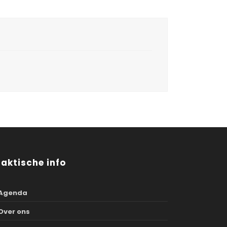
raktische info
Agenda
Over ons