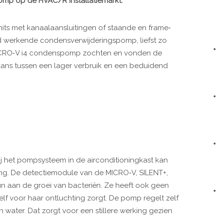
omp op de HVAC/R installatiemarkt.
ts met kanaalaansluitingen of staande en frame‐
d werkende condensverwijderingspomp, liefst zo
 MICRO‐V i4 condenspomp zochten en vonden de
ans tussen een lager verbruik en een beduidend
ij het pompsysteem in de airconditioningkast kan
ng. De detectiemodule van de MICRO‐V, SILENT+,
un aan de groei van bacteriën. Ze heeft ook geen
f voor haar ontluchting zorgt. De pomp regelt zelf
 water. Dat zorgt voor een stillere werking gezien