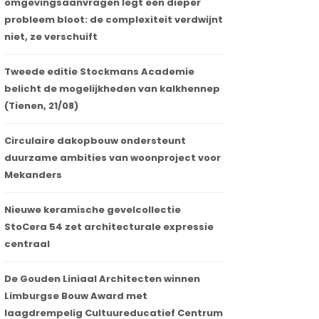
omgevingsaanvragen legt een dieper
probleem bloot: de complexiteit verdwijnt
niet, ze verschuift
Tweede editie Stockmans Academie
belicht de mogelijkheden van kalkhennep
(Tienen, 21/08)
Circulaire dakopbouw ondersteunt
duurzame ambities van woonproject voor
Mekanders
Nieuwe keramische gevelcollectie
StoCera 54 zet architecturale expressie
centraal
De Gouden Liniaal Architecten winnen
Limburgse Bouw Award met
laagdrempelig Cultuureducatief Centrum