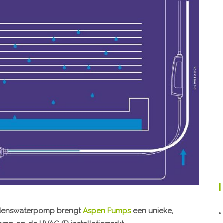
ndenswaterpomp brengt
Aspen Pumps
een unieke,