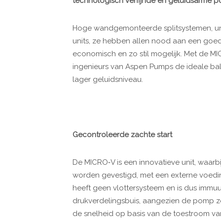
technologisch verfijnde en geluidsarme p
Hoge wandgemonteerde splitsystemen, uni
units, ze hebben allen nood aan een goe
economisch en zo stil mogelijk. Met de
ingenieurs van Aspen Pumps de ideale bal
lager geluidsniveau.
Gecontroleerde zachte start
De MICRO‐V is een innovatieve unit, waarb
worden gevestigd, met een externe voedi
heeft geen vlottersysteem en is dus immu
drukverdelingsbuis, aangezien de pomp zel
de snelheid op basis van de toestroom van