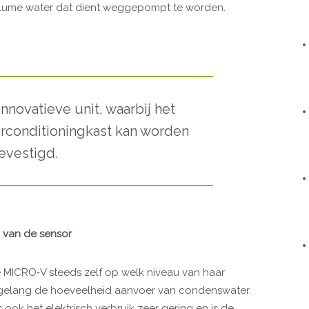
 volume water dat dient weggepompt te worden.
nnovatieve unit, waarbij het
rconditioningkast kan worden
evestigd.
 van de sensor
 MICRO‐V steeds zelf op welk niveau van haar
gelang de hoeveelheid aanvoer van condenswater.
ook het elektrisch verbruik zeer gering en is de