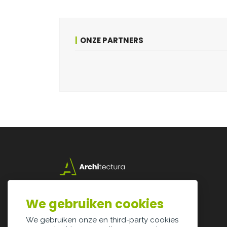
ONZE PARTNERS
Lazarijstraat 168
3500 Hasselt
We gebruiken cookies
info@architectura.be
We gebruiken onze en third-party cookies