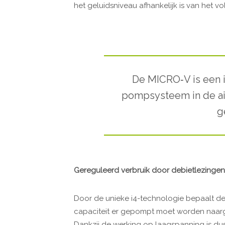
het geluidsniveau afhankelijk is van het
De MICRO‐V is een i
pompsysteem in de ai
g
Gereguleerd verbruik door debietlezingen
Door de unieke i4-technologie bepaalt de
capaciteit er gepompt moet worden naar
Dankzij de werking op laagspanning is dus 