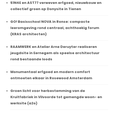
51N4E en AST77 verweven erfgoed, nieuwbouw en
collectief groen op Donysite in Tienen
GO! Basisschool NOVA in Ronse: compacte
leeromgeving rond centraal, achthoekig forum
(KRAS architecten)
RAAMWERK en Atelier Arne Deruyter realiseren
jeugdsite in Eernegem als speelse architectuur
rond bestaande loods
Monumentaal erfgoed en modern comfort
ontmoeten elkaar in Rosewood Amsterdam
Groen licht voor herbestemming van de
Kruitfabriek in Vilvoorde tot gemengde woon- en
werksite (a2o)