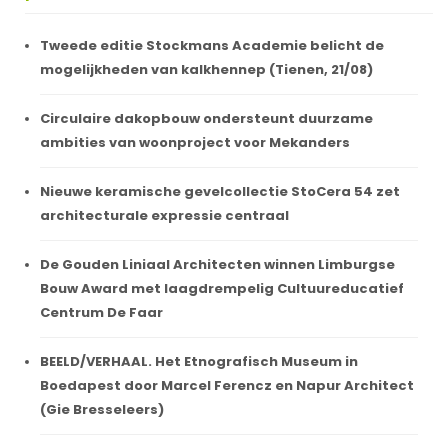
Tweede editie Stockmans Academie belicht de
mogelijkheden van kalkhennep (Tienen, 21/08)
Circulaire dakopbouw ondersteunt duurzame
ambities van woonproject voor Mekanders
Nieuwe keramische gevelcollectie StoCera 54 zet
architecturale expressie centraal
De Gouden Liniaal Architecten winnen Limburgse
Bouw Award met laagdrempelig Cultuureducatief
Centrum De Faar
BEELD/VERHAAL. Het Etnografisch Museum in
Boedapest door Marcel Ferencz en Napur Architect
(Gie Bresseleers)