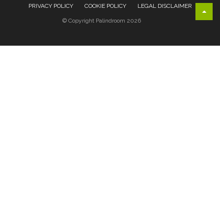
PRIVACY POLICY
COOKIE POLICY
LEGAL DISCLAIMER
© Copyright Palindroom 2026