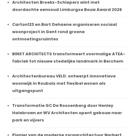
Architecten Broekx-Schiepers wint met
doordachte eenvoud Limburgse Bouw Award 2026
Carton123 en Bart Dehaene organiseren sociaal
woonproject in Gent rond groene
ontmoetingsruimtes
BINST ARCHITECTS transformeert voormalige ATEA-
fabriek tot nieuwe stedelijke landmark in Berchem
Architectenbureau VELD. ontwerpt innovatieve
woonwijk in Roubaix met flexibel wonen als
uitgangspunt
Transformatie GC De Roosenberg door Henley
Halebrown en WV Architecten opent gebouw naar
park en vijvers
Pionier van de moderne zorgarchitectuur Norbert