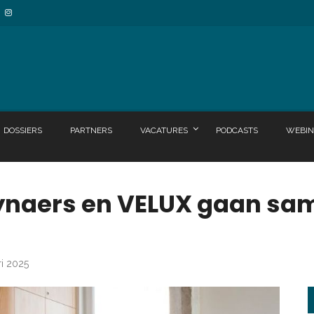
DOSSIERS
PARTNERS
VACATURES
PODCASTS
WEBIN
eynaers en VELUX gaan sa
ri 2025