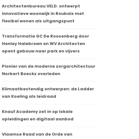
Architectenbureau VELD. ontwerpt
innovatieve woonwijk in Roubaix met
flexibel wonen als uitgangspunt
Transformatie GC De Roosenberg door
Henley Halebrown en WV Architecten
opent gebouw naar park en vijvers
Pionier van de moderne zorgarchitectuur
Norbert Boeckx overleden
Klimaatbestendig ontwerpen: de Ladder
van Koeling als leidraad
Knauf Academy zet in op lokale
opleidingen en digitaal aanbod
Vlaamse Raad van de Orde van