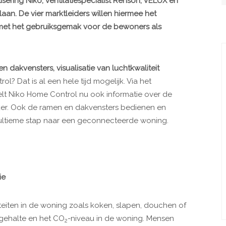
sering Niko, ventilatiespecialist Renson, VELUX en
aan. De vier marktleiders willen hiermee het
, met het gebruiksgemak voor de bewoners als
 dakvensters, visualisatie van luchtkwaliteit
l? Dat is al een hele tijd mogelijk. Via het
lt Niko Home Control nu ook informatie over de
iker. Ook de ramen en dakvensters bedienen en
e ultieme stap naar een geconnecteerde woning.
ie
iteiten in de woning zoals koken, slapen, douchen of
gehalte en het CO
-niveau in de woning. Mensen
2