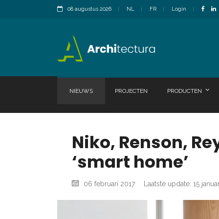
08 augustus 2026
NL
FR
Login
NIEUWS
PROJECTEN
PRODUCTEN
Niko, Renson, R
‘smart home’
06 februari 2017
Laatste update: 15 janua