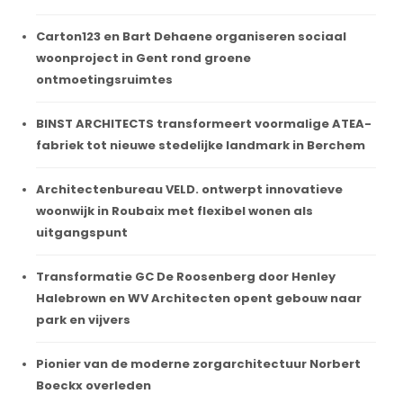
Carton123 en Bart Dehaene organiseren sociaal
woonproject in Gent rond groene
ontmoetingsruimtes
BINST ARCHITECTS transformeert voormalige ATEA-
fabriek tot nieuwe stedelijke landmark in Berchem
Architectenbureau VELD. ontwerpt innovatieve
woonwijk in Roubaix met flexibel wonen als
uitgangspunt
Transformatie GC De Roosenberg door Henley
Halebrown en WV Architecten opent gebouw naar
park en vijvers
Pionier van de moderne zorgarchitectuur Norbert
Boeckx overleden