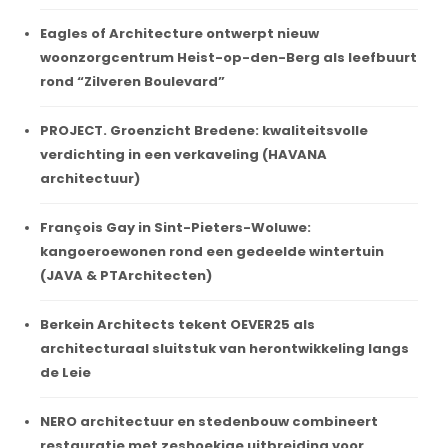
Eagles of Architecture ontwerpt nieuw
woonzorgcentrum Heist-op-den-Berg als leefbuurt
rond “Zilveren Boulevard”
PROJECT. Groenzicht Bredene: kwaliteitsvolle
verdichting in een verkaveling (HAVANA
architectuur)
François Gay in Sint-Pieters-Woluwe:
kangoeroewonen rond een gedeelde wintertuin
(JAVA & PTArchitecten)
Berkein Architects tekent OEVER25 als
architecturaal sluitstuk van herontwikkeling langs
de Leie
NERO architectuur en stedenbouw combineert
restauratie met zeshoekige uitbreiding voor