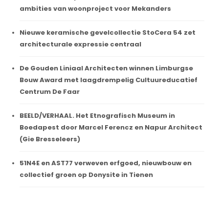
ambities van woonproject voor Mekanders
Nieuwe keramische gevelcollectie StoCera 54 zet
architecturale expressie centraal
De Gouden Liniaal Architecten winnen Limburgse
Bouw Award met laagdrempelig Cultuureducatief
Centrum De Faar
BEELD/VERHAAL. Het Etnografisch Museum in
Boedapest door Marcel Ferencz en Napur Architect
(Gie Bresseleers)
51N4E en AST77 verweven erfgoed, nieuwbouw en
collectief groen op Donysite in Tienen