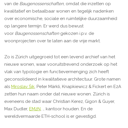
van de
Baugenossenschaften
, omdat die inzetten op
kwalitatief en betaalbaar wonen en tegelijk nadenken
over economische, sociale en ruimtelijke duurzaamheid
op langere termijn. Er werd dus bewust
voor
Baugenossenschaften
gekozen i.p.v. de
woonprojecten over te laten aan de vrije markt.
Zo is Zürich uitgegroeid tot een levend archief van het
nieuwe wonen, waar vooruitstrevend onderzoek op het
vlak van typologie en functievermenging zich heeft
geconsolideerd in kwalitatieve architectuur. Grote namen
als
Miroslav Šik
, Peter Märkli, Knapkiewicz & Fickert en E2A
zetten hun naam onder dat nieuwe wonen. Zürich is
eveneens de stad waar Christian Kerez, Gigon & Guyer,
Max Dudler,
EM2N
, … kantoor houden. En de
wereldvermaarde ETH-school is er gevestigd.