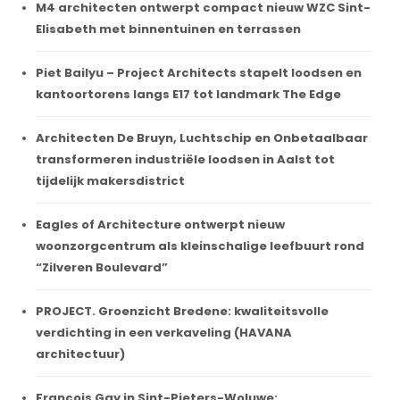
M4 architecten ontwerpt compact nieuw WZC Sint-
Elisabeth met binnentuinen en terrassen
Piet Bailyu – Project Architects stapelt loodsen en
kantoortorens langs E17 tot landmark The Edge
Architecten De Bruyn, Luchtschip en Onbetaalbaar
transformeren industriële loodsen in Aalst tot
tijdelijk makersdistrict
Eagles of Architecture ontwerpt nieuw
woonzorgcentrum als kleinschalige leefbuurt rond
“Zilveren Boulevard”
PROJECT. Groenzicht Bredene: kwaliteitsvolle
verdichting in een verkaveling (HAVANA
architectuur)
François Gay in Sint-Pieters-Woluwe: