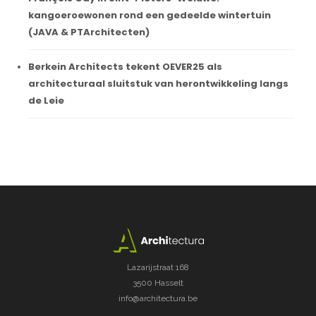
kangoeroewonen rond een gedeelde wintertuin
(JAVA & PTArchitecten)
Berkein Architects tekent OEVER25 als
architecturaal sluitstuk van herontwikkeling langs
de Leie
Lazarijstraat 168
3500 Hasselt
info@architectura.be