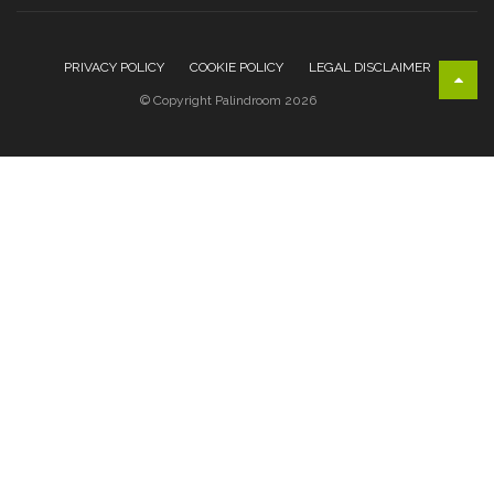
PRIVACY POLICY
COOKIE POLICY
LEGAL DISCLAIMER
© Copyright Palindroom 2026