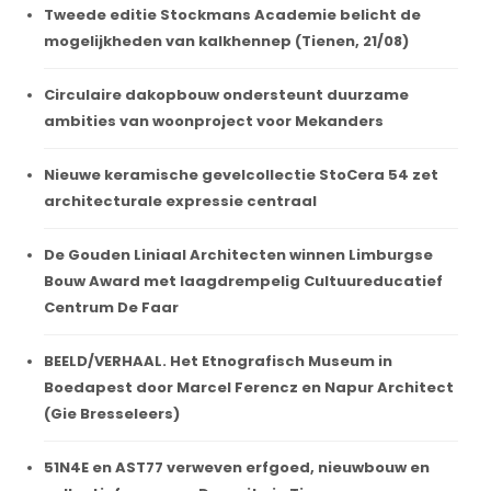
Tweede editie Stockmans Academie belicht de
mogelijkheden van kalkhennep (Tienen, 21/08)
Circulaire dakopbouw ondersteunt duurzame
ambities van woonproject voor Mekanders
Nieuwe keramische gevelcollectie StoCera 54 zet
architecturale expressie centraal
De Gouden Liniaal Architecten winnen Limburgse
Bouw Award met laagdrempelig Cultuureducatief
Centrum De Faar
BEELD/VERHAAL. Het Etnografisch Museum in
Boedapest door Marcel Ferencz en Napur Architect
(Gie Bresseleers)
51N4E en AST77 verweven erfgoed, nieuwbouw en