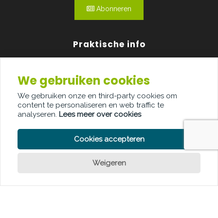
Abonneren
Praktische info
Agenda
We gebruiken cookies
Over ons
We gebruiken onze en third-party cookies om
content te personaliseren en web traffic te
Adverteren
analyseren.
Lees meer over cookies
Contact
Cookies accepteren
Weigeren
Een vraag?
PRIVACY POLICY
COOKIE POLICY
LEGAL DISCLAIMER
© Copyright Palindroom 2026