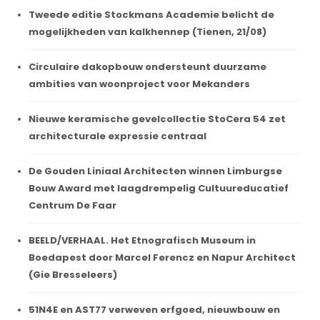
Tweede editie Stockmans Academie belicht de
mogelijkheden van kalkhennep (Tienen, 21/08)
Circulaire dakopbouw ondersteunt duurzame
ambities van woonproject voor Mekanders
Nieuwe keramische gevelcollectie StoCera 54 zet
architecturale expressie centraal
De Gouden Liniaal Architecten winnen Limburgse
Bouw Award met laagdrempelig Cultuureducatief
Centrum De Faar
BEELD/VERHAAL. Het Etnografisch Museum in
Boedapest door Marcel Ferencz en Napur Architect
(Gie Bresseleers)
51N4E en AST77 verweven erfgoed, nieuwbouw en