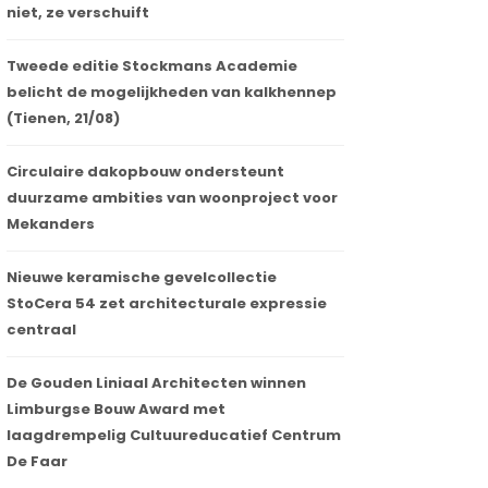
niet, ze verschuift
Tweede editie Stockmans Academie
belicht de mogelijkheden van kalkhennep
(Tienen, 21/08)
Circulaire dakopbouw ondersteunt
duurzame ambities van woonproject voor
Mekanders
Nieuwe keramische gevelcollectie
StoCera 54 zet architecturale expressie
centraal
De Gouden Liniaal Architecten winnen
Limburgse Bouw Award met
laagdrempelig Cultuureducatief Centrum
De Faar