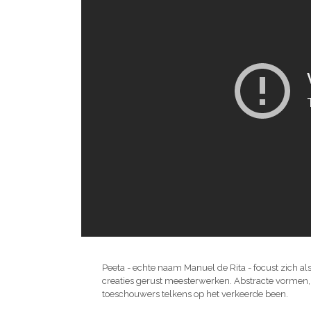
Peeta - echte naam Manuel de Rita - focust zich als
creaties gerust meesterwerken. Abstracte vormen, 
toeschouwers telkens op het verkeerde been.