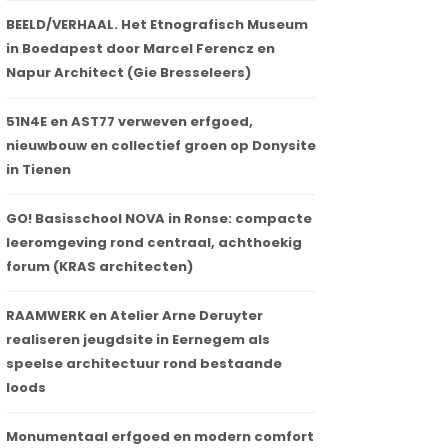
BEELD/VERHAAL. Het Etnografisch Museum
in Boedapest door Marcel Ferencz en
Napur Architect (Gie Bresseleers)
51N4E en AST77 verweven erfgoed,
nieuwbouw en collectief groen op Donysite
in Tienen
GO! Basisschool NOVA in Ronse: compacte
leeromgeving rond centraal, achthoekig
forum (KRAS architecten)
RAAMWERK en Atelier Arne Deruyter
realiseren jeugdsite in Eernegem als
speelse architectuur rond bestaande
loods
Monumentaal erfgoed en modern comfort