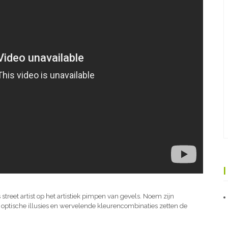
 street artist op het artistiek pimpen van gevels. Noem zijn
optische illusies en wervelende kleurencombinaties zetten de