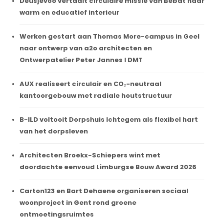
Deusjevoo vertaalt circulaire missie van Bebat naar
warm en educatief interieur
Werken gestart aan Thomas More-campus in Geel
naar ontwerp van a2o architecten en
Ontwerpatelier Peter Jannes I DMT
AUX realiseert circulair en CO₂-neutraal
kantoorgebouw met radiale houtstructuur
B-ILD voltooit Dorpshuis Ichtegem als flexibel hart
van het dorpsleven
Architecten Broekx-Schiepers wint met
doordachte eenvoud Limburgse Bouw Award 2026
Carton123 en Bart Dehaene organiseren sociaal
woonproject in Gent rond groene
ontmoetingsruimtes