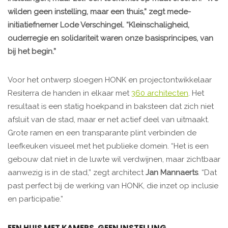
wilden geen instelling, maar een thuis,” zegt mede-
initiatiefnemer Lode Verschingel. “Kleinschaligheid,
ouderregie en solidariteit waren onze basisprincipes, van
bij het begin.”
Voor het ontwerp sloegen HONK en projectontwikkelaar
Resiterra de handen in elkaar met
360 architecten
. Het
resultaat is een statig hoekpand in baksteen dat zich niet
afsluit van de stad, maar er net actief deel van uitmaakt.
Grote ramen en een transparante plint verbinden de
leefkeuken visueel met het publieke domein. “Het is een
gebouw dat niet in de luwte wil verdwijnen, maar zichtbaar
aanwezig is in de stad,” zegt architect
Jan Mannaerts
. “Dat
past perfect bij de werking van HONK, die inzet op inclusie
en participatie.”
EEN HUIS MET KAMERS, GEEN INSTELLING