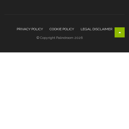
PRIVACY POLICY
COOKIE POLICY
LEGAL DISCLAIMER
© Copyright Palindroom 2026