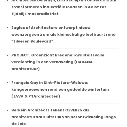
Architecten De Bruyn, Luchtschip en Onbetaalbaar
transformeren industriële loodsen in Aalst tot
tijdelijk makersdistrict
Eagles of Architecture ontwerpt nieuw
woonzorgcentrum als kleinschalige leefbuurt rond
“Zilveren Boulevard”
PROJECT. Groenzicht Bredene: kwaliteitsvolle
verdichting in een verkaveling (HAVANA
architectuur)
François Gay in Sint-Pieters-Woluwe:
kangoeroewonen rond een gedeelde wintertuin
(JAVA & PTArchitecten)
Berkein Architects tekent OEVER25 als
architecturaal sluitstuk van herontwikkeling langs
de Leie